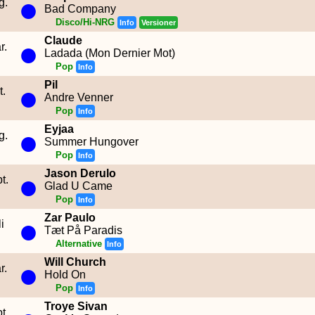
●
g.
Bad Company
Disco/Hi-NRG
Info
Versioner
Claude
●
r.
Ladada (Mon Dernier Mot)
Pop
Info
Pil
●
t.
Andre Venner
Pop
Info
Eyjaa
●
g.
Summer Hungover
Pop
Info
Jason Derulo
●
t.
Glad U Came
Pop
Info
Zar Paulo
●
i
Tæt På Paradis
Alternative
Info
Will Church
●
r.
Hold On
Pop
Info
Troye Sivan
t.