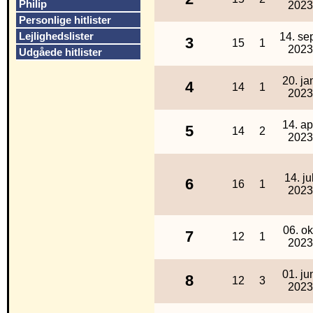
Philip
2023
Personlige hitlister
Lejlighedslister
14. sep
3
15
1
2023
Udgåede hitlister
20. ja
4
14
1
2023
14. ap
5
14
2
2023
14. jul
6
16
1
2023
06. ok
7
12
1
2023
01. ju
8
12
3
2023