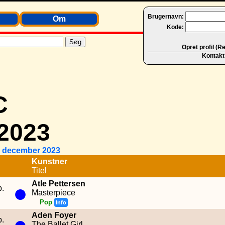
Brugernavn:
Om
Kode:
Opret profil (R
Kontakt
C
 2023
1. december 2023
Kunstner
Titel
Atle Pettersen
●
b.
Masterpiece
Pop
Info
Aden Foyer
●
b.
The Ballet Girl