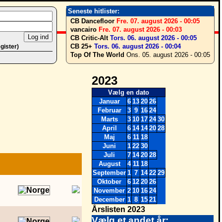
Seneste hitlister:
CB Dancefloor
Fre. 07. august 2026 - 00:05
vancairo
Fre. 07. august 2026 - 00:03
CB Critic-Alt
Tors. 06. august 2026 - 00:05
CB 25+
Tors. 06. august 2026 - 00:04
egister)
Top Of The World
Ons. 05. august 2026 - 00:05
2023
Vælg en dato
Januar
6
13
20
26
Februar
3
9
16
24
Marts
3
10
17
24
30
April
6
14
14
20
28
Maj
6
11
18
Juni
1
22
30
Juli
7
14
20
28
August
4
11
18
September
1
7
14
22
29
Oktober
6
12
20
26
November
2
10
16
24
December
1
8
15
21
Årslisten 2023
Vælg et andet år: