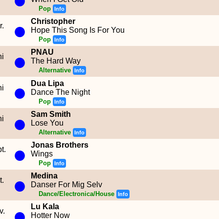
Pop
Info
Christopher
●
r.
Hope This Song Is For You
Pop
Info
PNAU
●
ni
The Hard Way
Alternative
Info
●
Dua Lipa
ni
Dance The Night
Pop
Info
Sam Smith
●
ni
Lose You
Alternative
Info
Jonas Brothers
●
t.
Wings
Pop
Info
Medina
●
t.
Danser For Mig Selv
Dance/Electronica/House
Info
Lu Kala
●
v.
Hotter Now