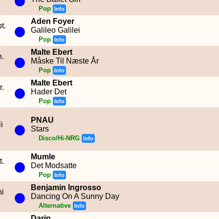
Pop
Info
Aden Foyer
●
t.
Galileo Galilei
Pop
Info
Malte Ebert
●
n.
Måske Til Næste År
Pop
Info
Malte Ebert
●
r.
Hader Det
Pop
Info
●
PNAU
i
Stars
Disco/Hi-NRG
Info
Mumle
●
t.
Det Modsatte
Pop
Info
Benjamin Ingrosso
●
ni
Dancing On A Sunny Day
Alternative
Info
Darin