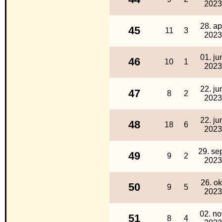
2023
28. ap
45
11
3
2023
01. ju
46
10
1
2023
22. ju
47
8
2
2023
22. ju
48
18
6
2023
29. sep
49
9
2
2023
26. ok
50
9
5
2023
02. no
51
8
4