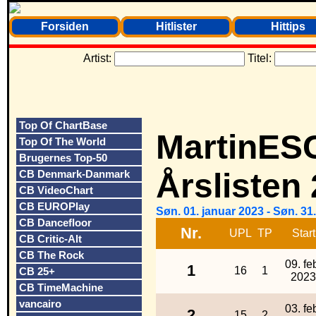
Forsiden
Hitlister
Hittips
Artist:
Titel:
Top Of ChartBase
MartinES
Top Of The World
Brugernes Top-50
Årslisten
CB Denmark-Danmark
CB VideoChart
CB EUROPlay
Søn. 01. januar 2023 - Søn. 3
CB Dancefloor
Nr.
UPL
TP
Start
CB Critic-Alt
CB The Rock
09. fe
1
16
1
CB 25+
2023
CB TimeMachine
vancairo
03. fe
2
15
2