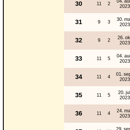
04. au
30
11
2
2023
30. ma
31
9
3
2023
26. ok
32
9
2
2023
04. au
33
11
5
2023
01. sep
34
11
4
2023
20. jul
35
11
5
2023
24. ma
36
11
4
2023
29. sep