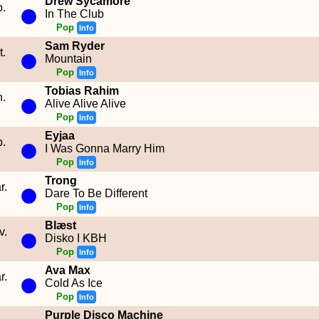
Drew Sycamore
●
b.
In The Club
Pop
Info
Sam Ryder
●
t.
Mountain
Pop
Info
Tobias Rahim
●
n.
Alive Alive Alive
Pop
Info
Eyjaa
●
b.
I Was Gonna Marry Him
Pop
Info
Trong
●
r.
Dare To Be Different
Pop
Info
Blæst
●
v.
Disko I KBH
Pop
Info
Ava Max
●
r.
Cold As Ice
Pop
Info
Purple Disco Machine