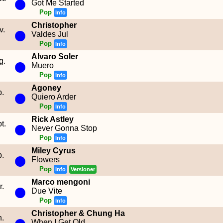
●
Got Me Started
Pop
Info
Christopher
●
v.
Valdes Jul
Pop
Info
Alvaro Soler
●
g.
Muero
Pop
Info
Agoney
●
b.
Quiero Arder
Pop
Info
Rick Astley
●
t.
Never Gonna Stop
Pop
Info
Miley Cyrus
●
b.
Flowers
Pop
Info
Versioner
Marco mengoni
●
r.
Due Vite
Pop
Info
Christopher & Chung Ha
●
n.
When I Get Old