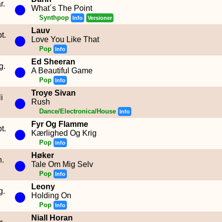
●
r.
What´s The Point
Synthpop
Info
Versioner
Lauv
●
t.
Love You Like That
Pop
Info
Ed Sheeran
●
g.
A Beautiful Game
Pop
Info
Troye Sivan
●
i
Rush
Dance/Electronica/House
Info
Fyr Og Flamme
●
t.
Kærlighed Og Krig
Pop
Info
Høker
●
n.
Tale Om Mig Selv
Pop
Info
Leony
●
g.
Holding On
Pop
Info
Niall Horan