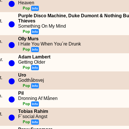
●
r.
Heaven
Pop
Info
Purple Disco Machine, Duke Dumont & Nothing Bu
●
t.
Thieves
Something On My Mind
Pop
Info
Olly Murs
●
n.
I Hate You When You´re Drunk
Pop
Info
Adam Lambert
●
r.
Getting Older
Pop
Info
Uro
●
t.
Godthåbsvej
Pop
Info
Pil
●
n.
Dronning Af Månen
Pop
Info
Tobias Rahim
●
t.
F´social Angst
Pop
Info