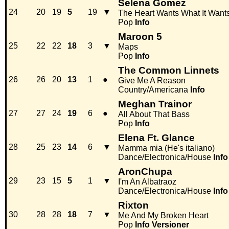
Selena Gomez
24
20
19
5
19
▼
The Heart Wants What It Want
Pop
Info
Maroon 5
25
22
22
18
3
▼
Maps
Pop
Info
The Common Linnets
26
26
20
13
1
●
Give Me A Reason
Country/Americana
Info
Meghan Trainor
27
27
24
19
6
●
All About That Bass
Pop
Info
Elena Ft. Glance
28
25
23
14
6
▼
Mamma mia (He's italiano)
Dance/Electronica/House
Info
AronChupa
29
23
15
5
1
▼
I'm An Albatraoz
Dance/Electronica/House
Info
Rixton
30
28
28
18
7
▼
Me And My Broken Heart
Pop
Info
Versioner