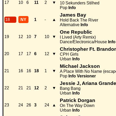
17
10
6
11
2
▼
10 Sekunders Stilhed
Pop
Info
James Bay
18
NY
1
-
▲
Hold Back The River
Alternative
Info
One Republic
19
12
10
7
10
▼
I Lived (Arty Remix)
Dance/Electronica/House
Info
Christopher Ft. Brando
20
17
17
6
12
▼
CPH Girls
Urban
Info
Michael Jackson
21
16
16
18
1
▼
A Place With No Name (escape
Pop
Info
Versioner
Jessie J, Ariana Grande
22
21
21
12
2
▼
Bang Bang
Urban
Info
Patrick Dorgan
23
24
26
3
24
▲
On The Way Down
Urban
Info