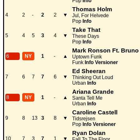
Pop
Info
Thomas Holm
4
2
-
2
2
▼
Jul, For Helvede
Pop
Info
Take That
5
4
5
3
4
▼
These Days
Pop
Info
Mark Ronson Ft. Bruno
6
NY
1
-
▲
Uptown Funk
Funk
Info
Versioner
Ed Sheeran
7
6
7
7
6
▼
Thinking Out Loud
Urban
Info
Ariana Grande
8
NY
1
-
▲
Santa Tell Me
Urban
Info
Caroline Castell
9
8
13
3
8
▼
Tidsrejsen
Pop
Info
Versioner
Ryan Dolan
10
7
3
7
1
▼
Fall To The Floor