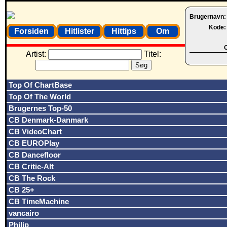
Brugernavn
Kode
Forsiden
Hitlister
Hittips
Om
O
Artist:
Titel:
Top Of ChartBase
Top Of The World
Brugernes Top-50
CB Denmark-Danmark
CB VideoChart
CB EUROPlay
CB Dancefloor
CB Critic-Alt
CB The Rock
CB 25+
CB TimeMachine
vancairo
Philip