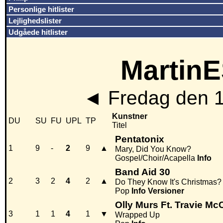
Personlige hitlister
Lejlighedslister
Udgåede hitlister
MartinE
◄
Fredag den 
Kunstner
DU
SU
FU
UPL
TP
Titel
Pentatonix
1
9
-
2
9
▲
Mary, Did You Know?
Gospel/Choir/Acapella
Info
Band Aid 30
2
3
2
4
2
▲
Do They Know It's Christmas?
Pop
Info
Versioner
Olly Murs Ft. Travie Mc
3
1
1
4
1
▼
Wrapped Up