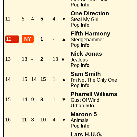
Pop
Info
One Direction
11
5
4
5
4
▼
Steal My Girl
Pop
Info
Fifth Harmony
12
NY
1
-
▲
Sledgehammer
Pop
Info
Nick Jonas
13
13
-
2
13
●
Jealous
Pop
Info
Sam Smith
14
15
14
15
1
▲
I'm Not The Only One
Pop
Info
Pharrell Williams
15
14
9
8
1
▼
Gust Of Wind
Urban
Info
Maroon 5
16
11
8
10
4
▼
Animals
Pop
Info
Lars H.U.G.