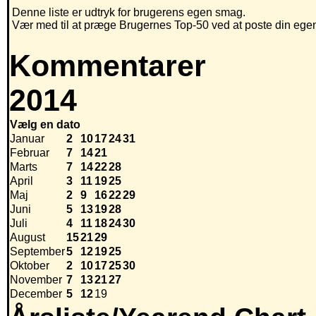
Denne liste er udtryk for brugerens egen smag.
Vær med til at præge Brugernes Top-50 ved at poste din egen h
Kommentarer
2014
Vælg en dato
Januar
2
10
17
24
31
Februar
7
14
21
Marts
7
14
22
28
April
3
11
19
25
Maj
2
9
16
22
29
Juni
5
13
19
28
Juli
4
11
18
24
30
August
15
21
29
September
5
12
19
25
Oktober
2
10
17
25
30
November
7
13
21
27
December
5
12
19