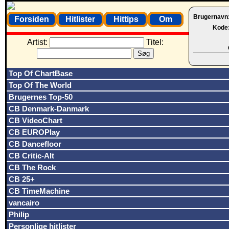
Brugernavn
Forsiden
Hitlister
Hittips
Om
Kode
Artist:
Titel:
Top Of ChartBase
Top Of The World
Brugernes Top-50
CB Denmark-Danmark
CB VideoChart
CB EUROPlay
CB Dancefloor
CB Critic-Alt
CB The Rock
CB 25+
CB TimeMachine
vancairo
Philip
Personlige hitlister