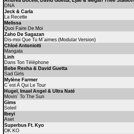
Andrea Bocelli, David Guetta, Ejae & Megan Thee Stallion
DNA
Jeck & Carla
La Recette
Melissa
Quoi Faire De Moi
Zaho De Sagazan
Dis-moi Que Tu M´aimes (Modular Version)
Chloé Antoniotti
Mangata
Linh
Dans Ton Tèlèphone
Bebe Rexha & David Guetta
Sad Girls
Mylène Farmer
C´est Á Qui Le Tour
Hugel, Imael Angel & Ultra Naté
Movin´ To The Sun
Gims
Soleil
Ibeyi
Aset
Superbus Ft. Kyo
OK KO