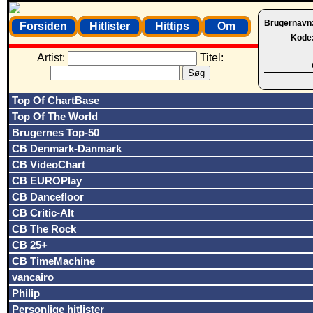
Brugernavn
Forsiden
Hitlister
Hittips
Om
Kode
Artist:
Titel:
Top Of ChartBase
Top Of The World
Brugernes Top-50
CB Denmark-Danmark
CB VideoChart
CB EUROPlay
CB Dancefloor
CB Critic-Alt
CB The Rock
CB 25+
CB TimeMachine
vancairo
Philip
Personlige hitlister