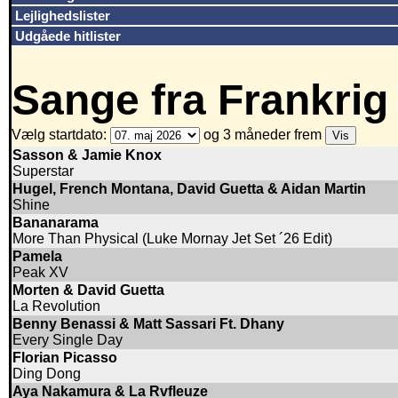
Lejlighedslister
Udgåede hitlister
Sange fra Frankrig
Vælg startdato:
og 3 måneder frem
Sasson & Jamie Knox
Superstar
Hugel, French Montana, David Guetta & Aidan Martin
Shine
Bananarama
More Than Physical (Luke Mornay Jet Set ´26 Edit)
Pamela
Peak XV
Morten & David Guetta
La Revolution
Benny Benassi & Matt Sassari Ft. Dhany
Every Single Day
Florian Picasso
Ding Dong
Aya Nakamura & La Rvfleuze