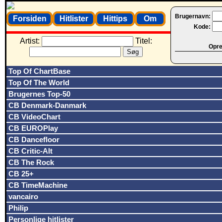
Brugernavn:
Forsiden
Hitlister
Hittips
Om
Kode:
Artist:
Titel:
Opret
Top Of ChartBase
Top Of The World
Brugernes Top-50
CB Denmark-Danmark
CB VideoChart
CB EUROPlay
CB Dancefloor
CB Critic-Alt
CB The Rock
CB 25+
CB TimeMachine
vancairo
Philip
Personlige hitlister