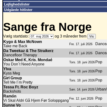
Lejlighedslister
Udgåede hitlister
Sange fra Norge
Vælg startdato:
og 3 måneder frem
Kygo & Max McNown
Dance/
Fre. 17. juli 2026
Take me Back
Da Tweekaz & The Straikerz
Dance/
Fre. 17. juli 2026
Dancefloor Therapy
Oskar Med K, Kris. Mondaé
Pop
Tors. 18. juni 2026
You Don´t Need Anyone
Ylva
Pop
Tors. 18. juni 2026
Kyss Meg
Girl Group
Pop
Tors. 18. juni 2026
Tell Me I´m Pretty
Tessa Ft. Roc Boyz
Urban/
Søn. 14. juni 2026
Backshots
Ramón
Pop
Fre. 12. juni 2026
Vi Skal Aldri Gå Hjem Før Soloppgang
Synne Vo