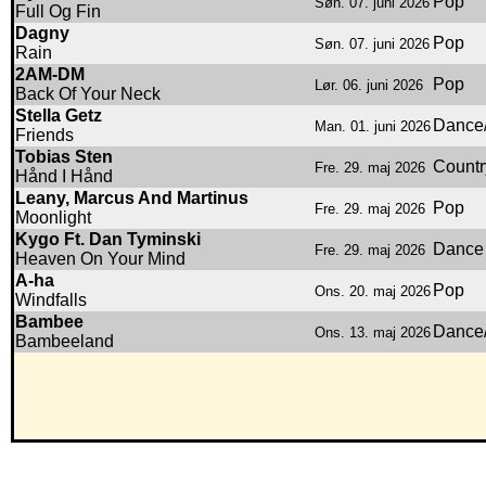
Pop
Søn. 07. juni 2026
Full Og Fin
Dagny
Pop
Søn. 07. juni 2026
Rain
2AM-DM
Pop
Lør. 06. juni 2026
Back Of Your Neck
Stella Getz
Dance/
Man. 01. juni 2026
Friends
Tobias Sten
Countr
Fre. 29. maj 2026
Hånd I Hånd
Leany, Marcus And Martinus
Pop
Fre. 29. maj 2026
Moonlight
Kygo Ft. Dan Tyminski
Dance
Fre. 29. maj 2026
Heaven On Your Mind
A-ha
Pop
Ons. 20. maj 2026
Windfalls
Bambee
Dance/
Ons. 13. maj 2026
Bambeeland