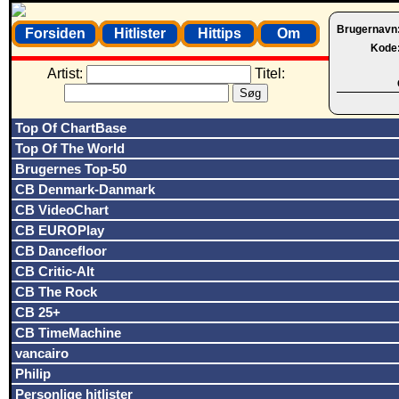
Brugernavn
Forsiden
Hitlister
Hittips
Om
Kode
Artist:
Titel:
Top Of ChartBase
Top Of The World
Brugernes Top-50
CB Denmark-Danmark
CB VideoChart
CB EUROPlay
CB Dancefloor
CB Critic-Alt
CB The Rock
CB 25+
CB TimeMachine
vancairo
Philip
Personlige hitlister