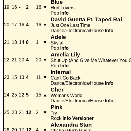
Blue
19
16
-
2
16
▼
Hurt Lovers
Pop
Info
David Guetta Ft. Taped Rai
20
17
16
4
16
▼
Just One Last Time
Dance/Electronica/House
Info
Adele
21
18
14
8
1
▼
Skyfall
Pop
Info
Amelia Lily
22
21
20
4
20
▼
Shut Up (And Give Me Whatever You G
Pop
Info
Infernal
23
15
13
4
11
▼
Can't Go Back
Dance/Electronica/House
Info
Cher
24
25
22
5
15
▲
Womans World
Dance/Electronica/House
Info
Pink
25
23
21
12
2
▼
Try
Rock
Info
Versioner
Alexandra Stan
26
20
17
12
4
▼
Cliche (Hush Hush)