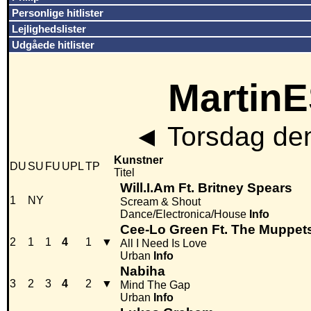
Personlige hitlister
Lejlighedslister
Udgåede hitlister
MartinE
◄
Torsdag den
Kunstner
DU
SU
FU
UPL
TP
Titel
Will.I.Am Ft. Britney Spears
1
NY
Scream & Shout
Dance/Electronica/House
Info
Cee-Lo Green Ft. The Muppet
2
1
1
4
1
▼
All I Need Is Love
Urban
Info
Nabiha
3
2
3
4
2
▼
Mind The Gap
Urban
Info