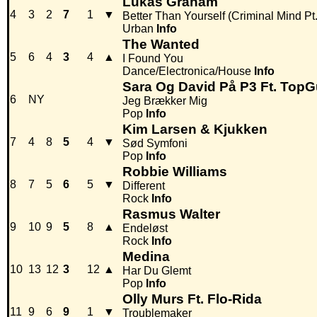
Lukas Graham
4
3
2
7
1
▼
Better Than Yourself (Criminal Mind Pt.
Urban
Info
The Wanted
5
6
4
3
4
▲
I Found You
Dance/Electronica/House
Info
Sara Og David På P3 Ft. TopGu
6
NY
Jeg Brækker Mig
Pop
Info
Kim Larsen & Kjukken
7
4
8
5
4
▼
Sød Symfoni
Pop
Info
Robbie Williams
8
7
5
6
5
▼
Different
Rock
Info
Rasmus Walter
9
10
9
5
8
▲
Endeløst
Rock
Info
Medina
10
13
12
3
12
▲
Har Du Glemt
Pop
Info
Olly Murs Ft. Flo-Rida
11
9
6
9
1
▼
Troublemaker