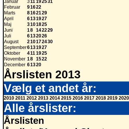
Januar
3
11
19
25
31
Februar
9
16
22
Marts
8
16
21
29
April
6
13
19
27
Maj
3
10
18
25
Juni
1
8
14
22
29
Juli
6
13
20
26
August
2
10
17
24
30
September
6
13
19
27
Oktober
4
11
19
25
November
1
8
15
22
December
6
13
20
Årslisten 2013
Vælg et andet år:
2010
2011
2012
2013
2014
2015
2016
2017
2018
2019
2020
Alle årslister:
Årslisten