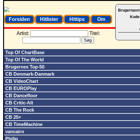
Brugernavn
Kode
Forsiden
Hitlister
Hittips
Om
Artist:
Titel:
Top Of ChartBase
Top Of The World
Brugernes Top-50
CB Denmark-Danmark
CB VideoChart
CB EUROPlay
CB Dancefloor
CB Critic-Alt
CB The Rock
CB 25+
CB TimeMachine
vancairo
Philip