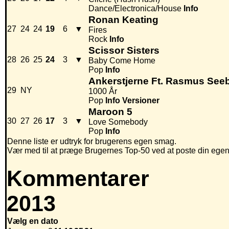
Dance/Electronica/House
Info
Ronan Keating
27
24
24
19
6
▼
Fires
Rock
Info
Scissor Sisters
28
26
25
24
3
▼
Baby Come Home
Pop
Info
Ankerstjerne Ft. Rasmus See
29
NY
1000 År
Pop
Info
Versioner
Maroon 5
30
27
26
17
3
▼
Love Somebody
Pop
Info
Denne liste er udtryk for brugerens egen smag.
Vær med til at præge Brugernes Top-50 ved at poste din egen hi
Kommentarer
2013
Vælg en dato