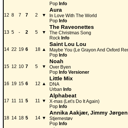
Pop
Info
Aura
12
8
7
7
2
▼
In Love With The World
Pop
Info
The Raveonettes
13
5
-
2
5
▼
The Christmas Song
Rock
Info
Saint Lou Lou
14
22
19
6
18
▲
Maybe You (Le Grayon And Oxford Re
Pop
Info
Noah
15
12
10
7
5
▼
Over Byen
Pop
Info
Versioner
Little Mix
16
19
15
6
12
▲
DNA
Urban
Info
Alphabeat
17
11
11
5
11
▼
X-mas (Let's Do It Again)
Pop
Info
Annika Aakjær, Jimmy Jørge
18
14
18
5
14
▼
Stjernestøv
Pop
Info