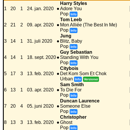
Harry Styles
1
20
1
24. jan. 2020
●
Adore You
Pop
Info
Tom Leeb
2
21
2
09. apr. 2020
●
Mon Alliée (The Best In Me)
Pop
Info
Jung
3
14
1
31. juli 2020
●
Blitz, Baby
Pop
Info
Guy Sebastian
4
14
1
18. sept. 2020
●
Standing With You
Pop
Info
Citybois
5
17
3
13. feb. 2020
●
Det Kom Som Et Chok
Urban
Info
Versioner
Sam Smith
6
13
1
03. apr. 2020
●
To Die For
Pop
Info
Duncan Laurence
7
20
4
05. juni 2020
●
Someone Else
Pop
Info
Christopher
8
13
3
13. feb. 2020
●
Ghost
Pop
Info