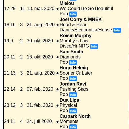
Mielou
17
29
11
13. mar. 2020
●
We Could Be So Beautiful
Pop
Info
Joel Corry & MNEK
18
16
3
21. aug. 2020
●
Head & Heart
Dance/Electronica/House
Info
Roisin Murphy
19
9
2
30. okt. 2020
●
Murphy´s Law
Disco/Hi-NRG
Info
Sam Smith
20
11
2
16. okt. 2020
●
Diamonds
Pop
Info
Hugo Helmig
21
13
3
21. aug. 2020
●
Sooner Or Later
Pop
Info
Jordan Ravi
22
14
2
07. feb. 2020
●
Pushing Stars
Pop
Info
Dua Lipa
23
12
3
21. feb. 2020
●
Physical
Pop
Info
Carpark North
24
11
4
24. juli 2020
●
Moments
Pop
Info