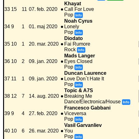
Khayat
33
15
11
07. feb. 2020
●
Call For Love
Pop
Info
Noah Cyrus
34
9
1
01. maj 2020
●
Lonely
Pop
Info
Diodato
35
10
1
20. mar. 2020
●
Fai Rumore
Rock
Info
Mads Langer
36
10
2
09. jan. 2020
●
Eyes Closed
Pop
Info
Duncan Laurence
37
11
1
09. jan. 2020
●
Love Don`t Hate It
Pop
Info
Topic & A7S
38
12
7
14. aug. 2020
●
Breaking Me
Dance/Electronica/House
Info
Francesco Gabbani
39
9
4
27. feb. 2020
●
Viceversa
Pop
Info
Vasil Garvanliev
40
10
6
26. mar. 2020
●
You
Pop
Info