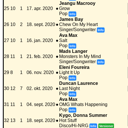
Jeangu Macrooy
25
10
1
17. apr. 2020
●
Grow
Pop
Info
James Bay
26
10
2
18. sept. 2020
●
Chew On My Heart
Singer/Songwriter
Info
Ava Max
27
10
1
16. jan. 2020
●
Salt
Pop
Info
Mads Langer
28
11
1
21. feb. 2020
●
Monsters In My Mind
Singer/Songwriter
Info
Eleni Foureira
29
8
1
06. nov. 2020
●
Light It Up
Pop
Info
Duncan Laurence
30
12
7
02. okt. 2020
●
Last Night
Pop
Info
Ava Max
31
11
1
04. sept. 2020
●
OMG Whats Happening
Pop
Info
Kygo, Donna Summer
32
13
1
18. sept. 2020
●
Hot Stuff
Disco/Hi-NRG
Info
Versioner