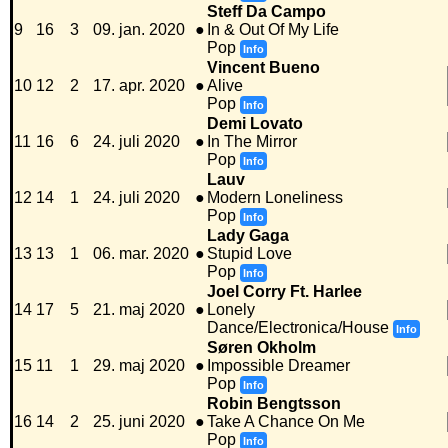
Steff Da Campo
9
16
3
09. jan. 2020
●
In & Out Of My Life
Pop
Info
Vincent Bueno
10
12
2
17. apr. 2020
●
Alive
Pop
Info
Demi Lovato
11
16
6
24. juli 2020
●
In The Mirror
Pop
Info
Lauv
12
14
1
24. juli 2020
●
Modern Loneliness
Pop
Info
Lady Gaga
13
13
1
06. mar. 2020
●
Stupid Love
Pop
Info
Joel Corry Ft. Harlee
14
17
5
21. maj 2020
●
Lonely
Dance/Electronica/House
Info
Søren Okholm
15
11
1
29. maj 2020
●
Impossible Dreamer
Pop
Info
Robin Bengtsson
16
14
2
25. juni 2020
●
Take A Chance On Me
Pop
Info