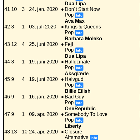
Dua Lipa
41
10
3
24. jan. 2020
●
Don´t Start Now
Pop
Info
Ava Max
42
8
1
03. juli 2020
●
Kings & Queens
Pop
Info
Barbara Moleko
43
12
4
25. juni 2020
●
Fejl
Pop
Info
Dua Lipa
44
8
1
19. juni 2020
●
Hallucinate
Pop
Info
Aksglæde
45
9
4
19. juni 2020
●
Halvgud
Pop
Info
Billie Eilish
46
9
1
16. jan. 2020
●
Bad Guy
Pop
Info
OneRepublic
47
9
1
09. apr. 2020
●
Somebody To Love
Pop
Info
Liberty
48
13
10
24. apr. 2020
●
Closure
Alternative
Info