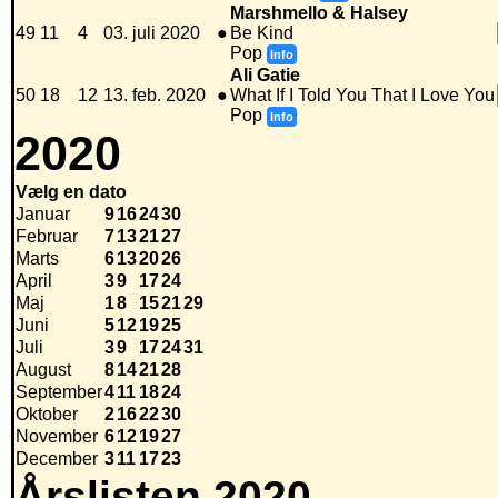
Marshmello & Halsey
49
11
4
03. juli 2020
●
Be Kind
Pop
Info
Ali Gatie
50
18
12
13. feb. 2020
●
What If I Told You That I Love You
Pop
Info
2020
Vælg en dato
Januar
9
16
24
30
Februar
7
13
21
27
Marts
6
13
20
26
April
3
9
17
24
Maj
1
8
15
21
29
Juni
5
12
19
25
Juli
3
9
17
24
31
August
8
14
21
28
September
4
11
18
24
Oktober
2
16
22
30
November
6
12
19
27
December
3
11
17
23
Årslisten 2020