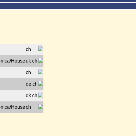
ch
onica/House
uk ch
ch
de ch
dk ch
onica/House
ch