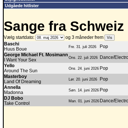
Udgåede hitlister
Sange fra Schweiz
Vælg startdato:
og 3 måneder frem
Baschi
Pop
Fre. 31. juli 2026
Huus Boue
George Michael Ft. Mosimann
Dance/Electr
Ons. 22. juli 2026
I Want Your Sex
Yello
Pop
Ons. 24. juni 2026
Around The Sun
Masterboy
Pop
Lør. 20. juni 2026
Land Of Dreaming
Annella
Pop
Søn. 14. juni 2026
Madonna
DJ Bobo
Dance/Electr
Man. 01. juni 2026
Take Control