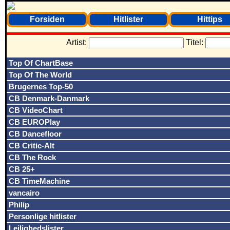
Forsiden
Hitlister
Hittips
Artist:
Titel:
Top Of ChartBase
Top Of The World
Brugernes Top-50
CB Denmark-Danmark
CB VideoChart
CB EUROPlay
CB Dancefloor
CB Critic-Alt
CB The Rock
CB 25+
CB TimeMachine
vancairo
Philip
Personlige hitlister
Lejlighedslister