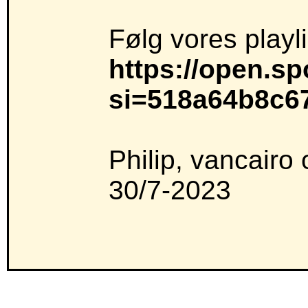
Følg vores playli
https://open.s
si=518a64b8c6
Philip, vancairo
30/7-2023