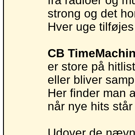
fra radioer og m
strong og det ho
Hver uge tilføje
CB TimeMachi
er store på hitl
eller bliver samp
Her finder man a
når nye hits står
Udover de nævnte