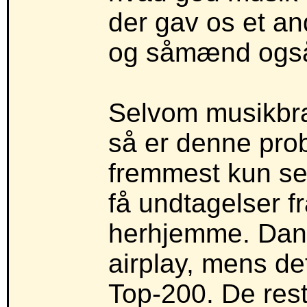
der gav os et an
og såmænd også p
Selvom musikbra
så er denne prob
fremmest kun se
få undtagelser f
herhjemme. Dans
airplay, mens de
Top-200. De res