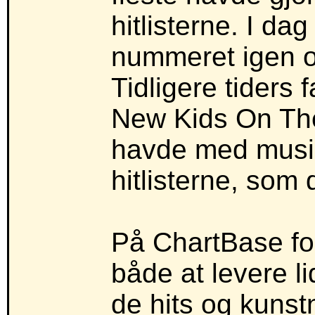
hitlisterne. I da
nummeret igen og 
Tidligere tiders 
New Kids On The
havde med musik
hitlisterne, som d
På ChartBase fo
både at levere l
de hits og kunst