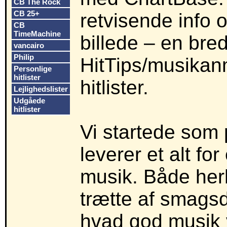
CB The Rock
CB 25+
retvisende info 
CB
TimeMachine
billede – en bred
vancairo
Philip
HitTips/musikan
Personlige
hitlister
hitlister.
Lejlighedslister
Udgåede
hitlister
Vi startede som
leverer et alt fo
musik. Både herh
trætte af smagsd
hvad god musik 