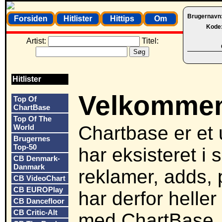
Brugernavn
Forsiden
Hitlister
Hittips
Om
Kode
Artist:
Titel:
Hitlister
Velkommen 
Top Of
ChartBase
Top Of The
Chartbase er et u
World
Brugernes
Top-50
har eksisteret i 
CB Denmark-
Danmark
reklamer, adds, p
CB VideoChart
CB EUROPlay
har derfor heller
CB Dancefloor
CB Critic-Alt
med ChartBase. 