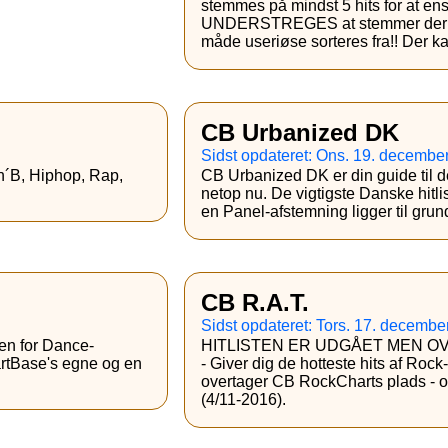
stemmes på mindst 5 hits for at en
UNDERSTREGES at stemmer der skø
måde useriøse sorteres fra!! Der k
CB Urbanized DK
Sidst opdateret: Ons. 19. decembe
´n´B, Hiphop, Rap,
CB Urbanized DK er din guide til 
netop nu. De vigtigste Danske hitli
en Panel-afstemning ligger til grund
CB R.A.T.
Sidst opdateret: Tors. 17. decembe
den for Dance-
HITLISTEN ER UDGÅET MEN OV
artBase's egne og en
- Giver dig de hotteste hits af Rock
overtager CB RockCharts plads - o
(4/11-2016).