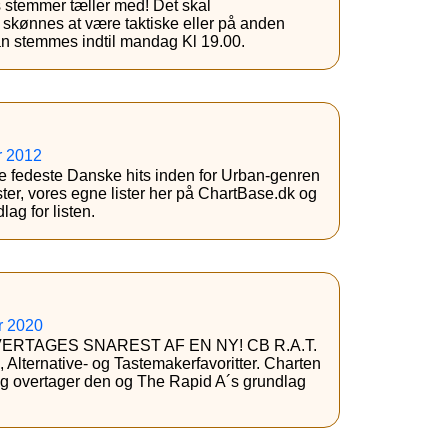
s stemmer tæller med! Det skal
nnes at være taktiske eller på anden
an stemmes indtil mandag Kl 19.00.
r 2012
de fedeste Danske hits inden for Urban-genren
ster, vores egne lister her på ChartBase.dk og
lag for listen.
r 2020
ERTAGES SNAREST AF EN NY! CB R.A.T.
-, Alternative- og Tastemakerfavoritter. Charten
g overtager den og The Rapid A´s grundlag