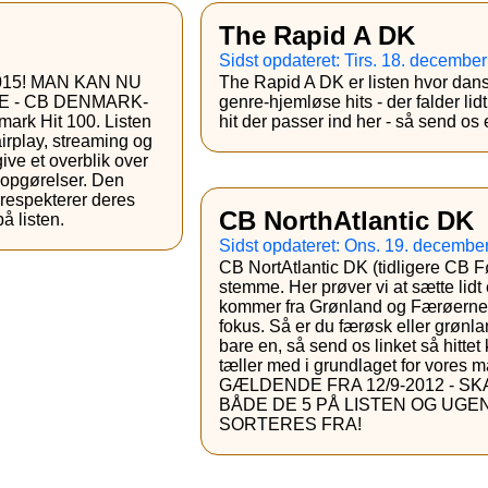
The Rapid A DK
Sidst opdateret: Tirs. 18. decembe
15! MAN KAN NU
The Rapid A DK er listen hvor dansk
E - CB DENMARK-
genre-hjemløse hits - der falder li
mark Hit 100. Listen
hit der passer ind her - så send os e
 airplay, streaming og
ive et overblik over
e opgørelser. Den
 respekterer deres
CB NorthAtlantic DK
å listen.
Sidst opdateret: Ons. 19. decembe
CB NortAtlantic DK (tidligere CB F
stemme. Her prøver vi at sætte lidt 
kommer fra Grønland og Færøerne, 
fokus. Så er du færøsk eller grønl
bare en, så send os linket så hitt
tæller med i grundlaget for vores
GÆLDENDE FRA 12/9-2012 - S
BÅDE DE 5 PÅ LISTEN OG UG
SORTERES FRA!