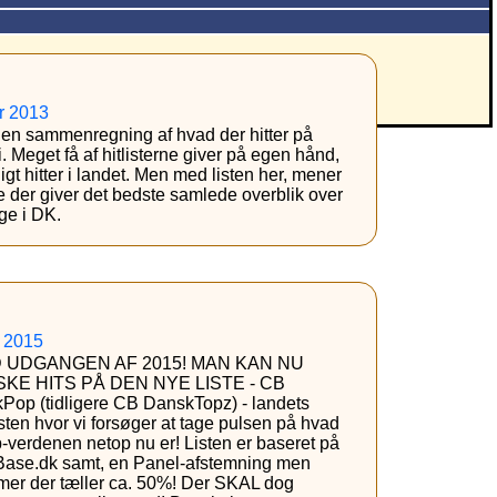
r 2013
en sammenregning af hvad der hitter på
. Meget få af hitlisterne giver på egen hånd,
ligt hitter i landet. Men med listen her, mener
te der giver det bedste samlede overblik over
uge i DK.
r 2015
UDGANGEN AF 2015! MAN KAN NU
E HITS PÅ DEN NYE LISTE - CB
(tidligere CB DanskTopz) - landets
isten hvor vi forsøger at tage pulsen på hvad
verdenen netop nu er! Listen er baseret på
rtBase.dk samt, en Panel-afstemning men
emmer der tæller ca. 50%! Der SKAL dog