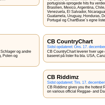
portugisisk-sprogede hits fra verden
Brasilien, Mexico, Argentina, Chil
Venezuela, El Salvador, Nicaragua
Guatamela, Uruguay, Honduras, D
Portugal og ChartBase´s egne liste
CB CountryChart
Sidst opdateret: Ons. 17. decembe
a Schlager og andre
CB CountryChart leverer hver uge d
g, Polen og
baseret på lister fra bla. USA, Can
CB Riddimz
Sidst opdateret: Tirs. 17. decembe
CB Riddimz gives you the hottest 
on various official Reggae- and Da