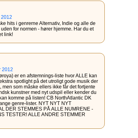
r 2012
e hits i genrerne Alternativ, Indie og alle de
dt uden for normen - hører hjemme. Har du et
t link!
r 2012
øroya) er en afstemnings-liste hvor ALLE kan
ekstra spotlight på det utroligt gode musik der
men som måske ellers ikke får det fortjente
andsk kunstner med nyt udspil eller kender du
et kan komme på listen! CB NorthAtlantic DK
 mange genre-lister. NYT NYT NYT
KAL DER STEMMES PÅ ALLE NUMRENE -
ENS TESTER! ALLE ANDRE STEMMER