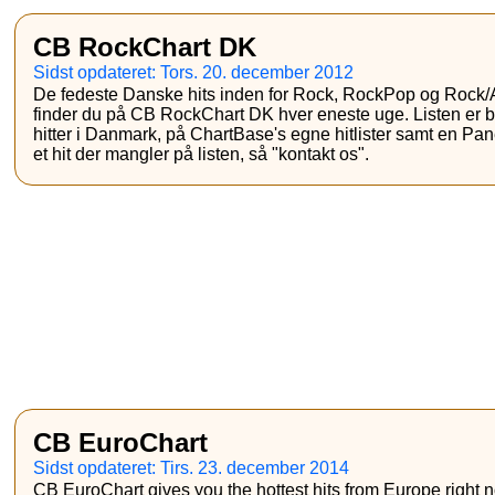
CB RockChart DK
Sidst opdateret: Tors. 20. december 2012
De fedeste Danske hits inden for Rock, RockPop og Rock/A
finder du på CB RockChart DK hver eneste uge. Listen er b
hitter i Danmark, på ChartBase's egne hitlister samt en Pa
et hit der mangler på listen, så "kontakt os".
CB EuroChart
Sidst opdateret: Tirs. 23. december 2014
CB EuroChart gives you the hottest hits from Europe right 