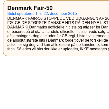
Denmark Fair-50
Sidst opdateret: Tirs. 22. december 2015
DENMARK FAIR-50 STOPPEDE VED UDGANGEN AF 20
FØLGE DE STØRSTE DANSKE HITS PÅ DEN NYE LIST
DANMARK! Danmarks uofficielle hitliste og afløser for Dan
er baseret på et utal af landets officielle hitlister vedr. salg,
afstemninger - dog alle udenfor CB-regi. Listen vil dermed g
de absolut største hits i Danmark fordelt over de forskellig
adskiller sig dog ved kun at fokusere på de kunstnere, som
fans. Således vil hits der ikke er uploadet, IKKE medtages p