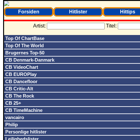
Forsiden
Hitlister
Hittips
Artist:
Titel:
Top Of ChartBase
Top Of The World
Brugernes Top-50
CB Denmark-Danmark
CB VideoChart
CB EUROPlay
CB Dancefloor
CB Critic-Alt
CB The Rock
CB 25+
CB TimeMachine
vancairo
Philip
Personlige hitlister
Lejlighedslister