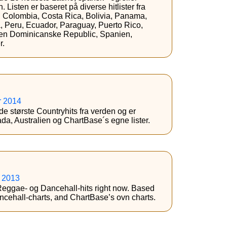
. Listen er baseret på diverse hitlister fra
e, Colombia, Costa Rica, Bolivia, Panama,
, Peru, Ecuador, Paraguay, Puerto Rico,
en Dominicanske Republic, Spanien,
r.
r 2014
e største Countryhits fra verden og er
ada, Australien og ChartBase´s egne lister.
r 2013
Reggae- og Dancehall-hits right now. Based
ncehall-charts, and ChartBase’s ovn charts.