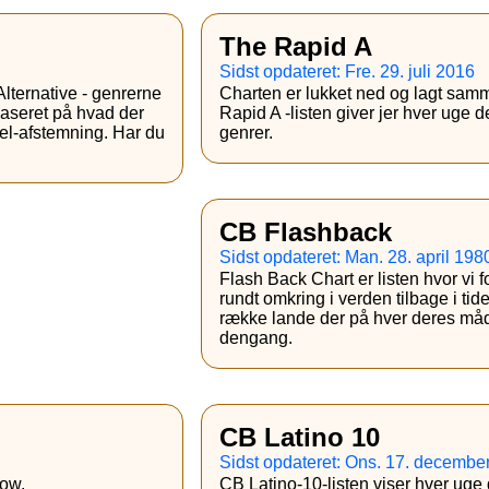
The Rapid A
Sidst opdateret: Fre. 29. juli 2016
lternative - genrerne
Charten er lukket ned og lagt sa
aseret på hvad der
Rapid A -listen giver jer hver uge d
nel-afstemning. Har du
genrer.
CB Flashback
Sidst opdateret: Man. 28. april 198
Flash Back Chart er listen hvor vi 
rundt omkring i verden tilbage i tide
række lande der på hver deres måde
dengang.
CB Latino 10
Sidst opdateret: Ons. 17. decembe
now.
CB Latino-10-listen viser hver uge 