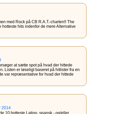
mmen med Rock på CB R.A.T.-charten!! The
e hotteste hits indenfor de mere Alternative
0
forsøger at sætte spot på hvad der hittede
n. Listen er løseligt baseret på hitlister fra en
 var repræsentative for hvad der hittede
r 2014
de 10 hotteste Latino, spansk - og/eller