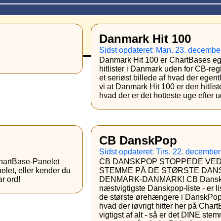
Danmark Hit 100
Sidst opdateret: Man. 23. decembe
Danmark Hit 100 er ChartBases eg
hitlister i Danmark uden for CB-regi
et seriøst billede af hvad der egent
vi at Danmark Hit 100 er den hitlis
hvad der er det hotteste uge efter 
CB DanskPop
Sidst opdateret: Tirs. 22. decembe
hartBase-Panelet
CB DANSKPOP STOPPEDE VED 
nelet, eller kender du
STEMME PÅ DE STØRSTE DANSK
r ord!
DENMARK-DANMARK! CB DanskPop 
næstvigtigste Danskpop-liste - er l
de største ørehængere i DanskPop-
hvad der iøvrigt hitter her på Cha
vigtigst af alt - så er det DINE st