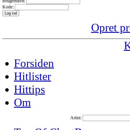
Brugernavn:
Kode:
Opret pr
K
Forsiden
Hitlister
Hittips
Om
Artist: