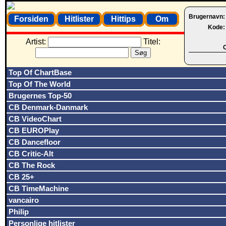
Brugernavn
Forsiden
Hitlister
Hittips
Om
Kode
Artist:
Titel:
O
Top Of ChartBase
Top Of The World
Brugernes Top-50
CB Denmark-Danmark
CB VideoChart
CB EUROPlay
CB Dancefloor
CB Critic-Alt
CB The Rock
CB 25+
CB TimeMachine
vancairo
Philip
Personlige hitlister