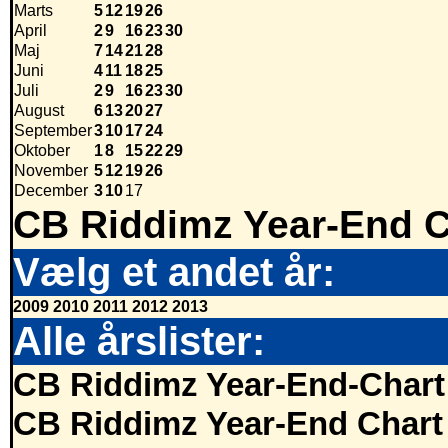
Marts
5
12
19
26
April
2
9
16
23
30
Maj
7
14
21
28
Juni
4
11
18
25
Juli
2
9
16
23
30
August
6
13
20
27
September
3
10
17
24
Oktober
1
8
15
22
29
November
5
12
19
26
December
3
10
17
CB Riddimz Year-End C
Vælg et andet år:
2009
2010
2011
2012
2013
Alle årslister:
CB Riddimz Year-End-Chart
CB Riddimz Year-End Chart