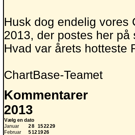
Husk dog endelig vores
2013, der postes her på s
Hvad var årets hotteste
ChartBase-Teamet
Kommentarer
2013
Vælg en dato
Januar
2
8
15
22
29
Februar
5
12
19
26