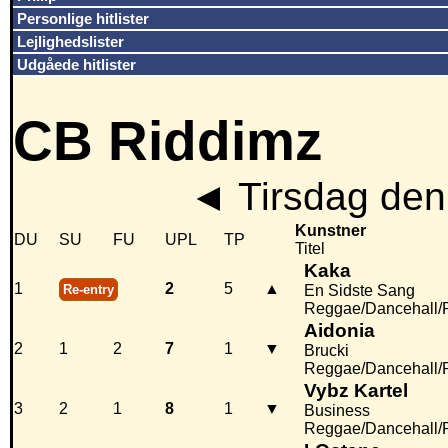
Personlige hitlister
Lejlighedslister
Udgåede hitlister
CB Riddimz
◄
Tirsdag den
Kunstner
DU
SU
FU
UPL
TP
Titel
Kaka
1
2
5
▲
Re-entry
En Sidste Sang
Reggae/Dancehall/
Aidonia
2
1
2
7
1
▼
Brucki
Reggae/Dancehall/
Vybz Kartel
3
2
1
8
1
▼
Business
Reggae/Dancehall/