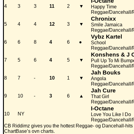
I-Octane
4
3
3
11
2
▼
Happy Time
Reggae/Dancehall/
Chronixx
5
4
4
12
3
▼
Smile Jamaica
Reggae/Dancehall/
Vybz Kartel
6
6
8
4
6
●
School
Reggae/Dancehall/
Konshens & J C
7
5
6
4
5
▼
Pull Up To Mi Bump
Reggae/Dancehall/
Jah Bouks
8
7
-
10
1
▼
Angola
Reggae/Dancehall/
Jah Cure
9
10
-
3
6
▲
That Girl
Reggae/Dancehall/
I-Octane
10
NY
Love You Like I Do
Reggae/Dancehall/
CB Riddimz gives you the hottest Reggae- og Dancehall-hits 
ChartBase’s ovn charts.