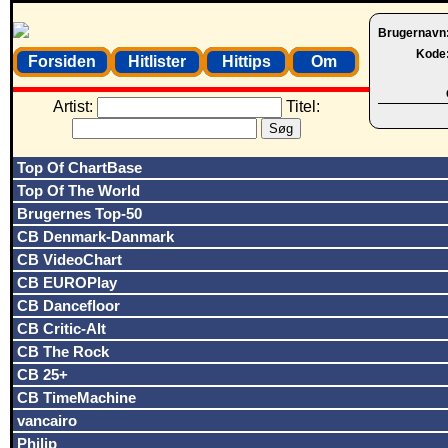
Brugernavn
Kode
Forsiden
Hitlister
Hittips
Om
Artist:
Titel:
Top Of ChartBase
Top Of The World
Brugernes Top-50
CB Denmark-Danmark
CB VideoChart
CB EUROPlay
CB Dancefloor
CB Critic-Alt
CB The Rock
CB 25+
CB TimeMachine
vancairo
Philip