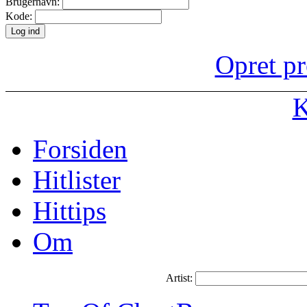
Brugernavn:
Kode:
Opret pr
K
Forsiden
Hitlister
Hittips
Om
Artist: