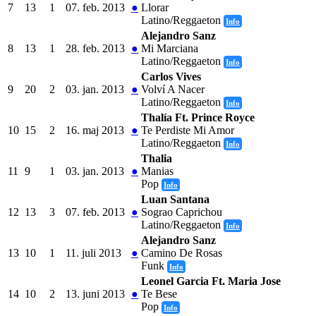
7
13
1
07. feb. 2013
●
Llorar
Latino/Reggaeton
Info
Alejandro Sanz
8
13
1
28. feb. 2013
●
Mi Marciana
Latino/Reggaeton
Info
Carlos Vives
9
20
2
03. jan. 2013
●
Volví A Nacer
Latino/Reggaeton
Info
Thalía Ft. Prince Royce
10
15
2
16. maj 2013
●
Te Perdiste Mi Amor
Latino/Reggaeton
Info
Thalia
11
9
1
03. jan. 2013
●
Manias
Pop
Info
Luan Santana
12
13
3
07. feb. 2013
●
Sograo Caprichou
Latino/Reggaeton
Info
Alejandro Sanz
13
10
1
11. juli 2013
●
Camino De Rosas
Funk
Info
Leonel Garcia Ft. Maria Jose
14
10
2
13. juni 2013
●
Te Bese
Pop
Info