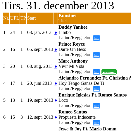
Tirs. 31. december 2013
Kunstner
Nr.
UPL
TP
Start
Titel
Daddy Yankee
1
24
1
03. jan. 2013
●
Limbo
Latino/Reggaeton
Info
Prince Royce
2
16
1
05. sept. 2013
●
Darte Un Beso
Latino/Reggaeton
Info
Marc Anthony
3
20
1
08. aug. 2013
●
Vivir Mi Vida
Latino/Reggaeton
Info
Versioner
Alejandro Fernandez Ft. Christina 
4
17
1
20. juni 2013
●
Hoy Tengo Ganas De Ti
Latino/Reggaeton
Info
Enrique Iglesias Ft. Romeo Santos
5
13
1
19. sept. 2013
●
Loco
Latino/Reggaeton
Info
Romeo Santos
6
15
3
12. sept. 2013
●
Propuesta Indecente
Latino/Reggaeton
Info
Jesse & Joy Ft. Mario Domm