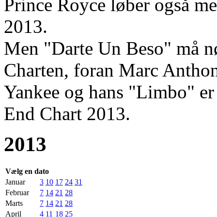
Prince Royce løber også med
2013.
Men "Darte Un Beso" må nø
Charten, foran Marc Anthon
Yankee og hans "Limbo" er 
End Chart 2013.
2013
Vælg en dato
Januar
3
10
17
24
31
Februar
7
14
21
28
Marts
7
14
21
28
April
4
11
18
25