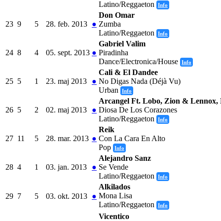
Latino/Reggaeton
Info
Don Omar
23
9
5
28. feb. 2013
●
Zumba
Latino/Reggaeton
Info
Gabriel Valim
24
8
4
05. sept. 2013
●
Piradinha
Dance/Electronica/House
Info
Cali & El Dandee
25
5
1
23. maj 2013
●
No Digas Nada (Déjà Vu)
Urban
Info
Arcangel Ft. Lobo, Zion & Lennox
26
5
2
02. maj 2013
●
Diosa De Los Corazones
Latino/Reggaeton
Info
Reik
27
11
5
28. mar. 2013
●
Con La Cara En Alto
Pop
Info
Alejandro Sanz
28
4
1
03. jan. 2013
●
Se Vende
Latino/Reggaeton
Info
Alkilados
Mona Lisa
29
7
5
03. okt. 2013
●
Latino/Reggaeton
Info
Vicentico