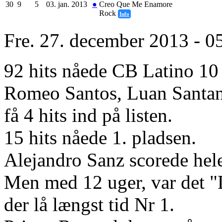
30
9
5
03. jan. 2013
●
Creo Que Me Enamore
Rock
Info
Fre. 27. december 2013 - 0
92 hits nåede CB Latino 10 
Romeo Santos, Luan Santan
få 4 hits ind på listen.
15 hits nåede 1. pladsen.
Alejandro Sanz scorede hele
Men med 12 uger, var det "
der lå længst tid Nr 1.