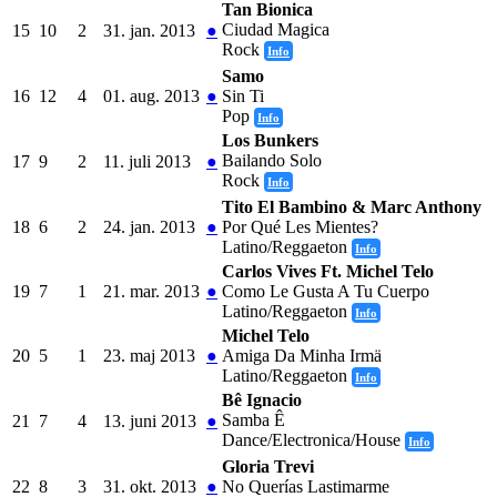
Tan Bionica
Ciudad Magica
15
10
2
31. jan. 2013
●
Rock
Info
Samo
16
12
4
01. aug. 2013
●
Sin Ti
Pop
Info
Los Bunkers
Bailando Solo
17
9
2
11. juli 2013
●
Rock
Info
Tito El Bambino & Marc Anthony
18
6
2
24. jan. 2013
●
Por Qué Les Mientes?
Latino/Reggaeton
Info
Carlos Vives Ft. Michel Telo
19
7
1
21. mar. 2013
●
Como Le Gusta A Tu Cuerpo
Latino/Reggaeton
Info
Michel Telo
20
5
1
23. maj 2013
●
Amiga Da Minha Irmä
Latino/Reggaeton
Info
Bê Ignacio
Samba Ê
21
7
4
13. juni 2013
●
Dance/Electronica/House
Info
Gloria Trevi
22
8
3
31. okt. 2013
●
No Querías Lastimarme