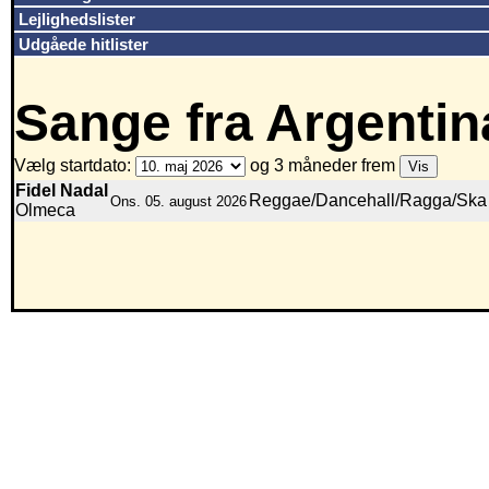
Lejlighedslister
Udgåede hitlister
Sange fra Argentin
Vælg startdato:
og 3 måneder frem
Fidel Nadal
Reggae/Dancehall/Ragga/Ska
Ons. 05. august 2026
Olmeca