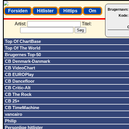
Brugernavn
Forsiden
Hitlister
Hittips
Om
Kode
Artist:
Titel:
O
Top Of ChartBase
Top Of The World
Brugernes Top-50
CB Denmark-Danmark
CB VideoChart
CB EUROPlay
CB Dancefloor
CB Critic-Alt
CB The Rock
CB 25+
CB TimeMachine
vancairo
Philip
Personlige hitlister