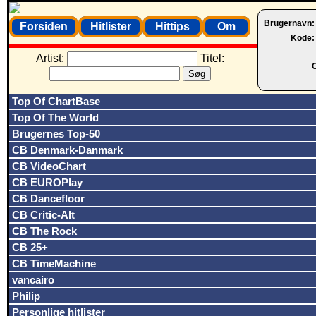
Brugernavn
Forsiden
Hitlister
Hittips
Om
Kode
Artist:
Titel:
O
Top Of ChartBase
Top Of The World
Brugernes Top-50
CB Denmark-Danmark
CB VideoChart
CB EUROPlay
CB Dancefloor
CB Critic-Alt
CB The Rock
CB 25+
CB TimeMachine
vancairo
Philip
Personlige hitlister