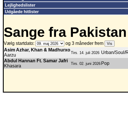
Lejlighedslister
Udgåede hitlister
Sange fra Pakistan
Vælg startdato:
og 3 måneder frem
Asim Azhar, Khan & Madhurxo
Urban/Soul/
Tirs. 14. juli 2026
Aarzu
Abdul Hannan Ft. Samar Jafri
Pop
Tirs. 02. juni 2026
Khasara