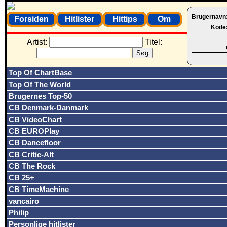
Brugernavn
Forsiden
Hitlister
Hittips
Om
Kode
Artist:
Titel:
Top Of ChartBase
Top Of The World
Brugernes Top-50
CB Denmark-Danmark
CB VideoChart
CB EUROPlay
CB Dancefloor
CB Critic-Alt
CB The Rock
CB 25+
CB TimeMachine
vancairo
Philip
Personlige hitlister