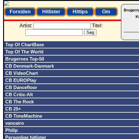
Brugern
Forsiden
Hitlister
Hittips
Om
K
Artist:
Titel:
Top Of ChartBase
Top Of The World
Brugernes Top-50
CB Denmark-Danmark
CB VideoChart
CB EUROPlay
CB Dancefloor
CB Critic-Alt
CB The Rock
CB 25+
CB TimeMachine
vancairo
Philip
Personlige hitlister