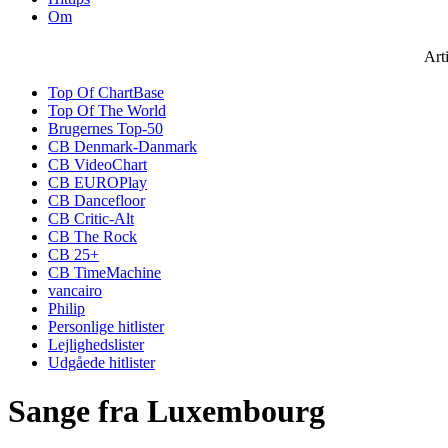
Om
Art
Top Of ChartBase
Top Of The World
Brugernes Top-50
CB Denmark-Danmark
CB VideoChart
CB EUROPlay
CB Dancefloor
CB Critic-Alt
CB The Rock
CB 25+
CB TimeMachine
vancairo
Philip
Personlige hitlister
Lejlighedslister
Udgåede hitlister
Sange fra Luxembourg