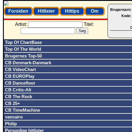
Brugernavn
Forsiden
Hitlister
Hittips
Om
Kode
Artist:
Titel:
O
Top Of ChartBase
Top Of The World
Brugernes Top-50
CB Denmark-Danmark
CB VideoChart
CB EUROPlay
CB Dancefloor
CB Critic-Alt
CB The Rock
CB 25+
CB TimeMachine
vancairo
Philip
Personlige hitlister