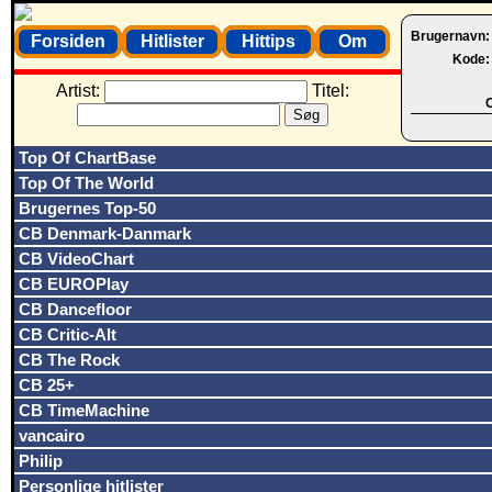
Brugernavn
Forsiden
Hitlister
Hittips
Om
Kode
Artist:
Titel:
O
Top Of ChartBase
Top Of The World
Brugernes Top-50
CB Denmark-Danmark
CB VideoChart
CB EUROPlay
CB Dancefloor
CB Critic-Alt
CB The Rock
CB 25+
CB TimeMachine
vancairo
Philip
Personlige hitlister