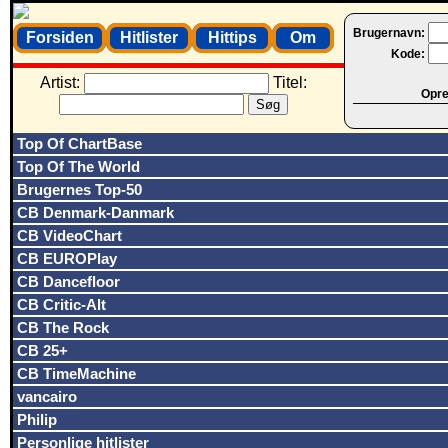
Brugernavn:
Forsiden
Hitlister
Hittips
Om
Kode:
Artist:
Titel:
Opret
Top Of ChartBase
Top Of The World
Brugernes Top-50
CB Denmark-Danmark
CB VideoChart
CB EUROPlay
CB Dancefloor
CB Critic-Alt
CB The Rock
CB 25+
CB TimeMachine
vancairo
Philip
Personlige hitlister