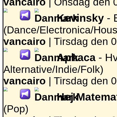
vancairo
|
Onsdag den 04
Kevinsky
- 
(Dance/Electronica/Hous
vancairo
|
Tirsdag den 0
Aphaca
- H
Alternative/Indie/Folk)
vancairo
|
Tirsdag den 0
Hej Matema
(Pop)