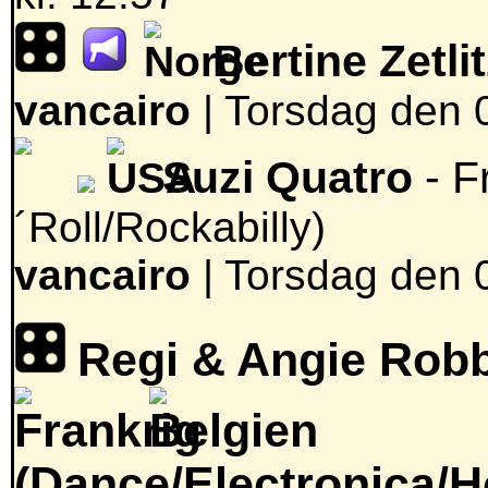
Bertine Zetli
vancairo
|
Torsdag den 0
Suzi Quatro
- 
´Roll/Rockabilly)
vancairo
|
Torsdag den 0
Regi & Angie Rob
(Dance/Electronica/