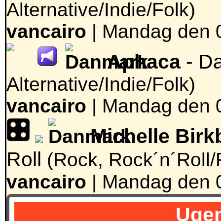
Alternative/Indie/Folk)
vancairo
|
Mandag den 0
Aphaca
- D
Alternative/Indie/Folk)
vancairo
|
Mandag den 0
Michelle Birk
Roll
(Rock, Rock´n´Roll/
vancairo
|
Mandag den 0
Ugen