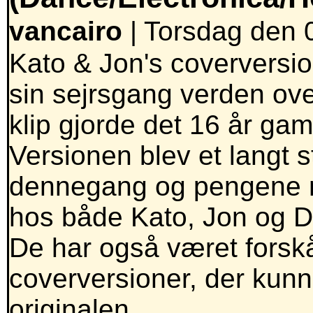
vancairo
| Torsdag den 0
Kato & Jon's coverversion
sin sejrsgang verden ove
klip gjorde det 16 år gaml
Versionen blev et langt st
dennegang og pengene må
hos både Kato, Jon og D
De har også været forskån
coverversioner, der kun
originalen.