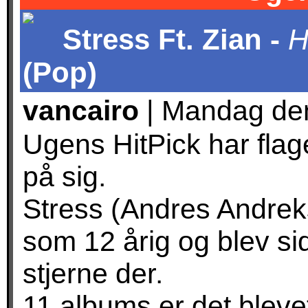
Stress Ft. Zian -
H
(Pop)
vancairo
| Mandag den
Ugens HitPick har flag
på sig.
Stress (Andres Andreks
som 12 årig og blev si
stjerne der.
11 albums er det blevet