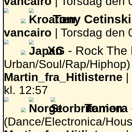
vancairo
|
Torsdag den 0
Tony Cetinski
vancairo
|
Torsdag den 0
XG
- Rock The
Urban/Soul/Rap/Hiphop)
Martin_fra_Hitlisterne
|
kl. 12:57
Tomora
(Dance/Electronica/Hous