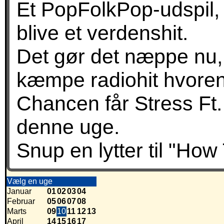
Et PopFolkPop-udspil, 
blive et verdenshit.
Det gør det næppe nu, 
kæmpe radiohit hvoren
Chancen får Stress Ft.
denne uge.
Snup en lytter til "How
Vælg en uge
Januar
01
02
03
04
Februar
05
06
07
08
Marts
09
10
11
12
13
April
14
15
16
17