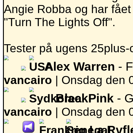
Angie Robba og har fået l
"Turn The Lights Off".
Tester på ugens 25plus-c
Alex Warren
- 
vancairo
|
Onsdag den 04
BlackPink
- 
vancairo
|
Onsdag den 04
La Rvfl