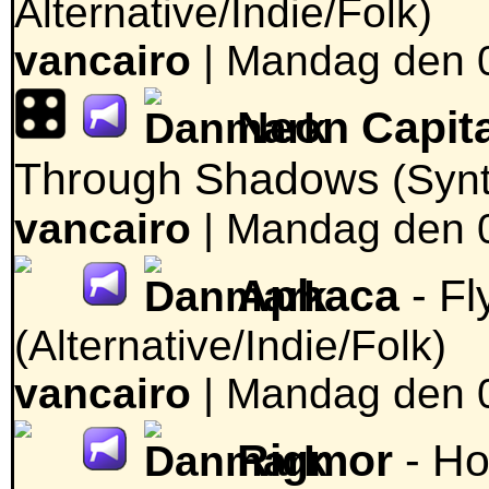
Alternative/Indie/Folk)
vancairo
|
Mandag den 0
Neon Capital
Through Shadows
(Syn
vancairo
|
Mandag den 0
Aphaca
- Fl
(Alternative/Indie/Folk)
vancairo
|
Mandag den 0
Rigmor
- Ho