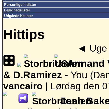
Personlige hitlister
Lejlighedslister
Udgåede hitlister
Hittips
◄
Uge 
Armand 
& D.Ramirez
- You
(Dan
vancairo
|
Lørdag den 07
Josh Bake