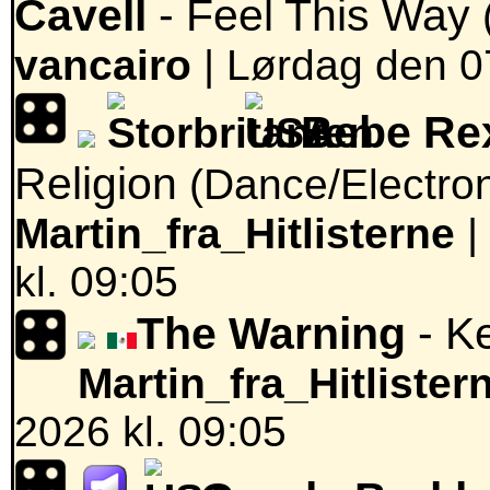
Cavell
- Feel This Way
vancairo
|
Lørdag den 07
Bebe Rex
Religion
(Dance/Electro
Martin_fra_Hitlisterne
|
kl. 09:05
The Warning
- K
Martin_fra_Hitlister
2026 kl. 09:05