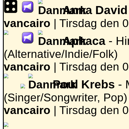
Anna David
vancairo
|
Tirsdag den 0
Aphaca
- H
(Alternative/Indie/Folk)
vancairo
|
Tirsdag den 0
Poul Krebs
- 
(Singer/Songwriter, Pop)
vancairo
|
Tirsdag den 0