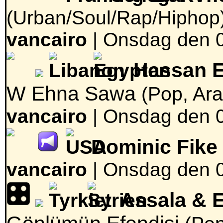
(Urban/Soul/Rap/Hiphop
vancairo
|
Onsdag den 04
Hassan El
W Ehna Sawa
(Pop, Ara
vancairo
|
Onsdag den 04
Dominic Fike
vancairo
|
Onsdag den 04
Assala & 