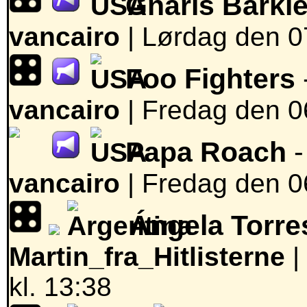
Gnarls Barkl
vancairo
|
Lørdag den 07
Foo Fighters
vancairo
|
Fredag den 06
Papa Roach
-
vancairo
|
Fredag den 06
Ángela Torre
Martin_fra_Hitlisterne
|
kl. 13:38