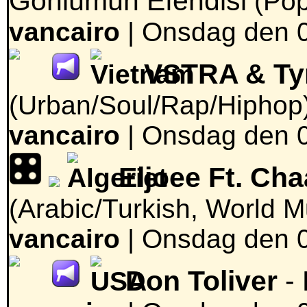
Gönlümün Efendisi
(Pop
vancairo
|
Onsdag den 04
VSTRA & Ty
(Urban/Soul/Rap/Hiphop
vancairo
|
Onsdag den 04
Eljoee Ft. Ch
(Arabic/Turkish, World M
vancairo
|
Onsdag den 04
Don Toliver
-