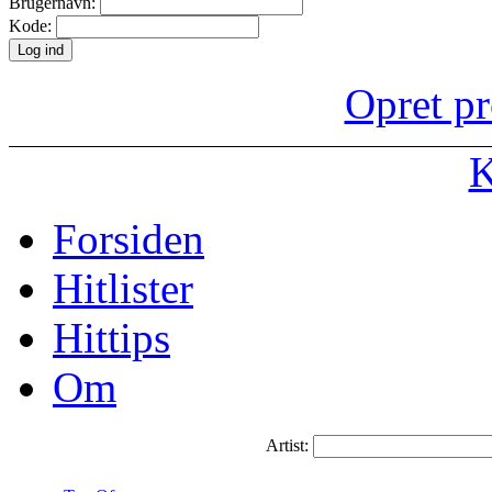
Brugernavn:
Kode:
Opret pr
K
Forsiden
Hitlister
Hittips
Om
Artist: