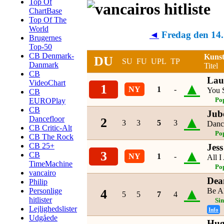
Top Of
ChartBase
Top Of The
World
◄
Fredag den 14.
Brugernes
Top-50
CB Denmark-
Kunst
DU
SU
FU
UPL
TP
Danmark
Titel
CB
Lau
VideoChart
▲
1
NY
1
-
You 
CB
EUROPlay
Po
CB
Jub
▲
Dancefloor
2
3
3
5
3
Danc
CB Critic-Alt
Po
CB The Rock
CB 25+
Jes
▲
3
CB
NY
1
-
All 
TimeMachine
Po
vancairo
Dea
Philip
▲
Personlige
Be Al
4
5
5
7
4
hitlister
Si
Lejlighedslister
Info
Udgåede
Hug