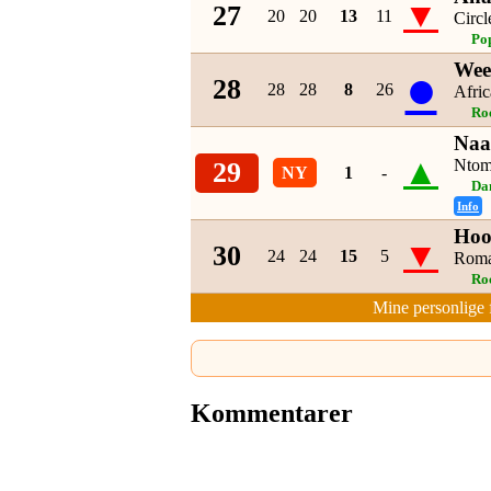
▼
27
20
20
13
11
Circl
Po
Wee
●
28
28
28
8
26
Afric
Ro
Naa
▲
Ntom
29
NY
1
-
Da
Info
Hoo
▼
30
24
24
15
5
Roma
Ro
Mine personlige 
Kommentarer