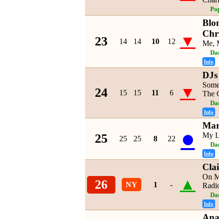
Po
Blo
Chr
▼
23
14
14
10
12
Me, 
Da
Info
DJs
Some
▼
24
15
15
11
6
The 
Da
Info
Mar
●
My L
25
25
25
8
22
Da
Info
Cla
On M
▲
26
NY
1
-
Radio
Da
Info
Ana