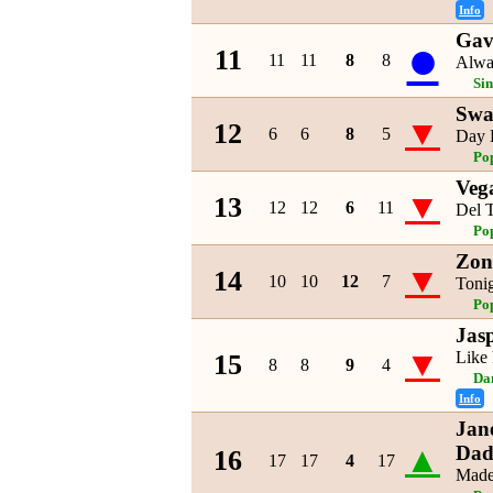
Info
Gav
●
11
11
11
8
8
Alwa
Si
Swa
▼
12
6
6
8
5
Day 
Po
Veg
▼
13
12
12
6
11
Del 
Po
Zon
▼
14
10
10
12
7
Toni
Po
Jas
▼
Like 
15
8
8
9
4
Da
Info
Jan
▲
Dad
16
17
17
4
17
Made