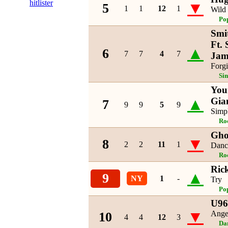
hitlister
▼
5
1
1
12
1
Wild
Po
Smi
Ft.
▲
6
7
7
4
7
Jam
Forg
Si
You
▲
Gia
7
9
9
5
9
Simpl
Ro
Gho
▼
8
2
2
11
1
Danc
Ro
Rick
▲
9
NY
1
-
Try
Po
U96 
▼
Ange
10
4
4
12
3
Da