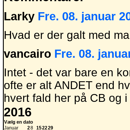
Larky
Fre. 08. januar 2
Hvad er der galt med ma
vancairo
Fre. 08. janua
Intet - det var bare en 
ofte er alt ANDET end hvad
hvert fald her på CB og i
2016
Vælg en dato
Januar
2
8
15
22
29