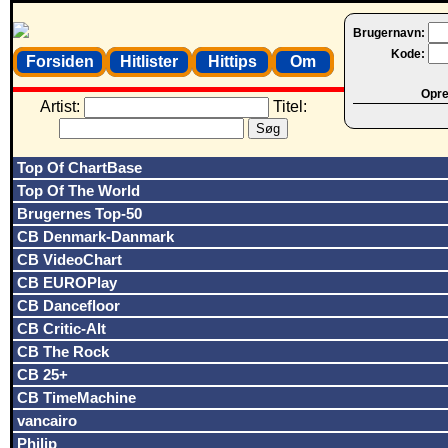
Brugernavn:
Kode:
Forsiden
Hitlister
Hittips
Om
Opret
Artist:
Titel:
Top Of ChartBase
Top Of The World
Brugernes Top-50
CB Denmark-Danmark
CB VideoChart
CB EUROPlay
CB Dancefloor
CB Critic-Alt
CB The Rock
CB 25+
CB TimeMachine
vancairo
Philip