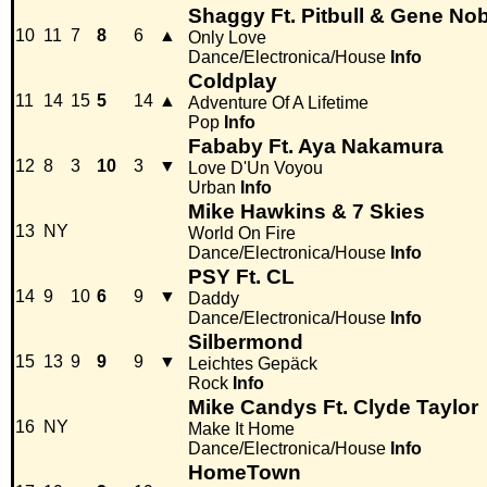
Shaggy Ft. Pitbull & Gene No
10
11
7
8
6
▲
Only Love
Dance/Electronica/House
Info
Coldplay
11
14
15
5
14
▲
Adventure Of A Lifetime
Pop
Info
Fababy Ft. Aya Nakamura
12
8
3
10
3
▼
Love D'Un Voyou
Urban
Info
Mike Hawkins & 7 Skies
13
NY
World On Fire
Dance/Electronica/House
Info
PSY Ft. CL
14
9
10
6
9
▼
Daddy
Dance/Electronica/House
Info
Silbermond
15
13
9
9
9
▼
Leichtes Gepäck
Rock
Info
Mike Candys Ft. Clyde Taylor
16
NY
Make It Home
Dance/Electronica/House
Info
HomeTown