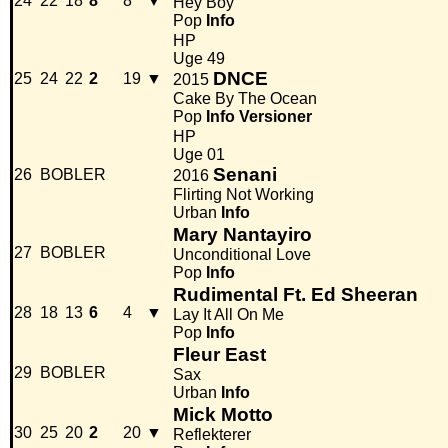
24
22
18
8
8
▼
Hey Boy
Pop
Info
HP
Uge 49
DNCE
25
24
22
2
19
▼
2015
Cake By The Ocean
Pop
Info
Versioner
HP
Uge 01
Senani
26
BOBLER
2016
Flirting Not Working
Urban
Info
Mary Nantayiro
27
BOBLER
Unconditional Love
Pop
Info
Rudimental Ft. Ed Sheeran
28
18
13
6
4
▼
Lay It All On Me
Pop
Info
Fleur East
29
BOBLER
Sax
Urban
Info
Mick Motto
30
25
20
2
20
▼
Reflekterer