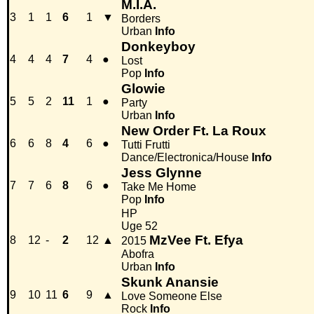
M.I.A.
3
1
1
6
1
▼
Borders
Urban
Info
Donkeyboy
4
4
4
7
4
●
Lost
Pop
Info
Glowie
5
5
2
11
1
●
Party
Urban
Info
New Order Ft. La Roux
6
6
8
4
6
●
Tutti Frutti
Dance/Electronica/House
Info
Jess Glynne
7
7
6
8
6
●
Take Me Home
Pop
Info
HP
Uge 52
MzVee Ft. Efya
8
12
-
2
12
▲
2015
Abofra
Urban
Info
Skunk Anansie
9
10
11
6
9
▲
Love Someone Else
Rock
Info