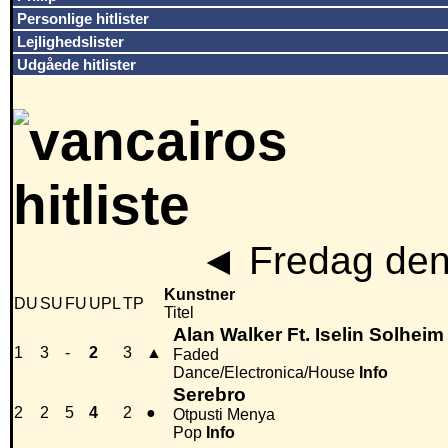
Personlige hitlister
Lejlighedslister
Udgåede hitlister
◄
Fredag den
Kunstner
DU
SU
FU
UPL
TP
Titel
Alan Walker Ft. Iselin Solheim
1
3
-
2
3
▲
Faded
Dance/Electronica/House
Info
Serebro
2
2
5
4
2
●
Otpusti Menya
Pop
Info