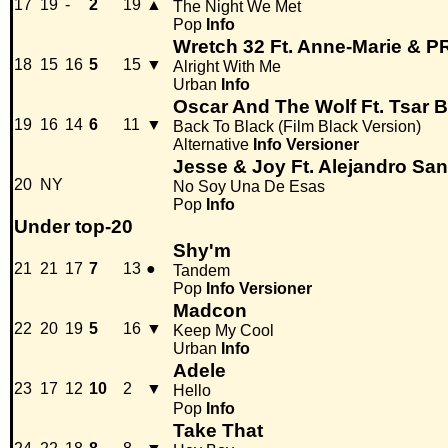
17
19
-
2
19
▲
The Night We Met
Pop
Info
Wretch 32 Ft. Anne-Marie &
18
15
16
5
15
▼
Alright With Me
Urban
Info
Oscar And The Wolf Ft. Tsar B
19
16
14
6
11
▼
Back To Black (Film Black Version)
Alternative
Info
Versioner
Jesse & Joy Ft. Alejandro Sa
20
NY
No Soy Una De Esas
Pop
Info
Under top-20
Shy'm
21
21
17
7
13
●
Tandem
Pop
Info
Versioner
Madcon
22
20
19
5
16
▼
Keep My Cool
Urban
Info
Adele
23
17
12
10
2
▼
Hello
Pop
Info
Take That