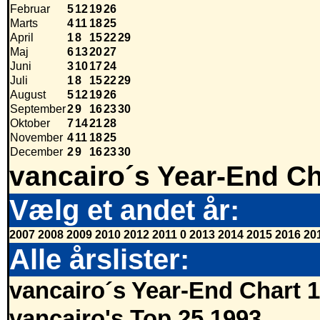
Februar
5
12
19
26
Marts
4
11
18
25
April
1
8
15
22
29
Maj
6
13
20
27
Juni
3
10
17
24
Juli
1
8
15
22
29
August
5
12
19
26
September
2
9
16
23
30
Oktober
7
14
21
28
November
4
11
18
25
December
2
9
16
23
30
vancairo´s Year-End Ch
Vælg et andet år:
2007
2008
2009
2010
2012
2011
0
2013
2014
2015
2016
20
Alle årslister:
vancairo´s Year-End Chart 
vancairo's Top 25 1993