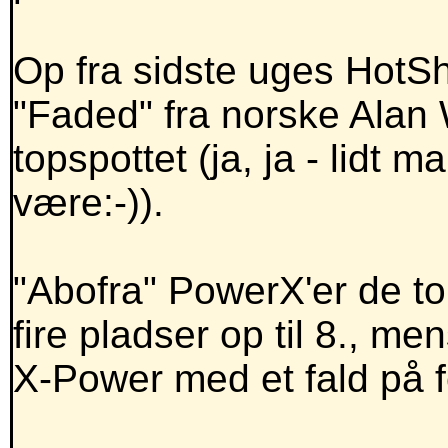
Op fra sidste uges HotSh
"Faded" fra norske Alan 
topspottet (ja, ja - lidt 
være:-)).
"Abofra" PowerX'er de t
fire pladser op til 8., m
X-Power med et fald på f