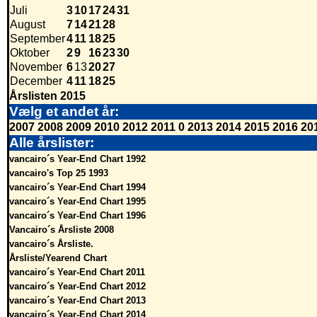
Juli
3
10
17
24
31
August
7
14
21
28
September
4
11
18
25
Oktober
2
9
16
23
30
November
6
13
20
27
December
4
11
18
25
Årslisten 2015
Vælg et andet år:
2007
2008
2009
2010
2012
2011
0
2013
2014
2015
2016
20
Alle årslister:
vancairo´s Year-End Chart 1992
vancairo's Top 25 1993
vancairo´s Year-End Chart 1994
vancairo´s Year-End Chart 1995
vancairo´s Year-End Chart 1996
Vancairo´s Årsliste 2008
vancairo´s Årsliste.
Årsliste/Yearend Chart
vancairo´s Year-End Chart 2011
vancairo´s Year-End Chart 2012
vancairo´s Year-End Chart 2013
vancairo´s Year-End Chart 2014