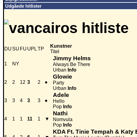
Udgåede hitlister
Kunstner
DU
SU
FU
UPL
TP
Titel
Jimmy Helms
1
NY
Always Be There
Urban
Info
Glowie
2
2
12
3
2
●
Party
Urban
Info
Adele
3
3
4
3
3
●
Hello
Pop
Info
Nathi
4
1
1
11
1
▼
Nomvula
Pop
Info
KDA Ft. Tinie Tempah & Katy 