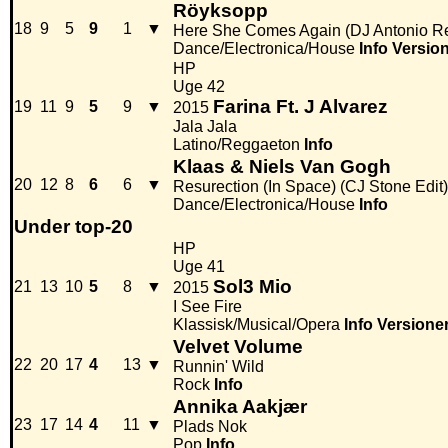
Röyksopp
18
9
5
9
1
▼
Here She Comes Again (DJ Antonio R
Dance/Electronica/House
Info
Versio
HP
Uge 42
Farina Ft. J Alvarez
19
11
9
5
9
▼
2015
Jala Jala
Latino/Reggaeton
Info
Klaas & Niels Van Gogh
20
12
8
6
6
▼
Resurection (In Space) (CJ Stone Edit)
Dance/Electronica/House
Info
Under top-20
HP
Uge 41
Sol3 Mio
21
13
10
5
8
▼
2015
I See Fire
Klassisk/Musical/Opera
Info
Versione
Velvet Volume
22
20
17
4
13
▼
Runnin' Wild
Rock
Info
Annika Aakjær
23
17
14
4
11
▼
Plads Nok
Pop
Info