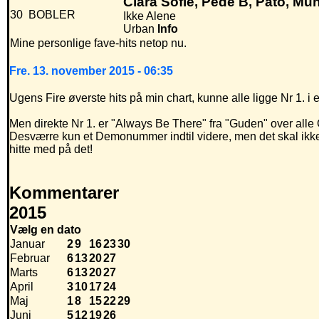
Clara Sofie, Pede B, Pato, Mu
30
BOBLER
Ikke Alene
Urban
Info
Mine personlige fave-hits netop nu.
Fre. 13. november 2015 - 06:35
Ugens Fire øverste hits på min chart, kunne alle ligge Nr 1. i 
Men direkte Nr 1. er "Always Be There" fra "Guden" over all
Desværre kun et Demonummer indtil videre, men det skal ikke
hitte med på det!
Kommentarer
2015
Vælg en dato
Januar
2
9
16
23
30
Februar
6
13
20
27
Marts
6
13
20
27
April
3
10
17
24
Maj
1
8
15
22
29
Juni
5
12
19
26