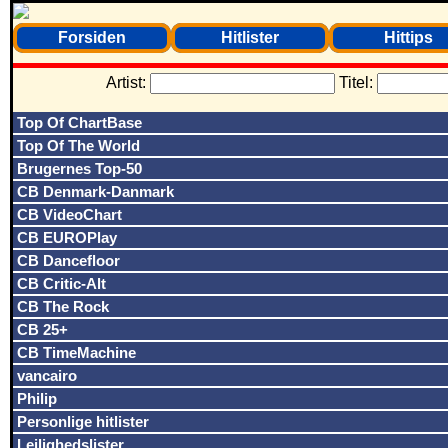
Forsiden
Hitlister
Hittips
Artist:
Titel:
Top Of ChartBase
Top Of The World
Brugernes Top-50
CB Denmark-Danmark
CB VideoChart
CB EUROPlay
CB Dancefloor
CB Critic-Alt
CB The Rock
CB 25+
CB TimeMachine
vancairo
Philip
Personlige hitlister
Lejlighedslister