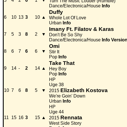
5
4
2
6
1
▼
Turn The Music Louder (Rumble)
Dance/Electronica/House
Info
Duffy
6
10
13
3
10
▲
Whole Lot Of Love
Urban
Info
Imany Ft. Filatov & Karas
7
5
3
8
2
▼
Don't Be So Shy
Dance/Electronica/House
Info
Versio
Omi
8
6
7
6
6
▼
Stir It
Pop
Info
Take That
9
14
-
2
14
▲
Hey Boy
Pop
Info
HP
Uge 38
Elizabeth Kostova
10
7
6
8
5
▼
2015
We're Goin' Down
Urban
Info
HP
Uge 44
Rennata
11
15
16
3
15
▲
2015
West Side Story