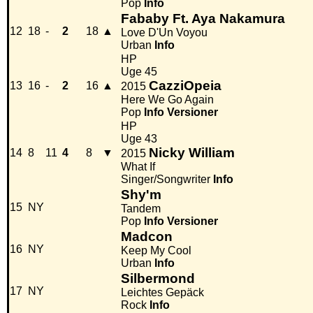
Pop
Info
Fababy Ft. Aya Nakamura
12
18
-
2
18
▲
Love D'Un Voyou
Urban
Info
HP
Uge 45
CazziOpeia
13
16
-
2
16
▲
2015
Here We Go Again
Pop
Info
Versioner
HP
Uge 43
Nicky William
14
8
11
4
8
▼
2015
What If
Singer/Songwriter
Info
Shy'm
15
NY
Tandem
Pop
Info
Versioner
Madcon
16
NY
Keep My Cool
Urban
Info
Silbermond
17
NY
Leichtes Gepäck
Rock
Info