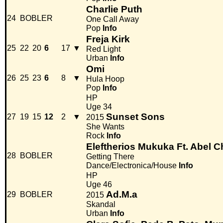
Charlie Puth
24
BOBLER
One Call Away
Pop
Info
Freja Kirk
25
22
20
6
17
▼
Red Light
Urban
Info
Omi
26
25
23
6
8
▼
Hula Hoop
Pop
Info
HP
Uge 34
Sunset Sons
27
19
15
12
2
▼
2015
She Wants
Rock
Info
Eleftherios Mukuka Ft. Abel 
28
BOBLER
Getting There
Dance/Electronica/House
Info
HP
Uge 46
Ad.M.a
29
BOBLER
2015
Skandal
Urban
Info