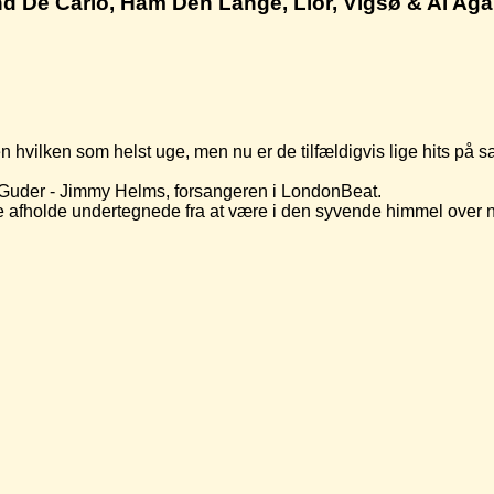
nd De Carlo, Ham Den Lange, Lior, Vigsø & Al Ag
en hvilken som helst uge, men nu er de tilfældigvis lige hits på s
e Guder - Jimmy Helms, forsangeren i LondonBeat.
 afholde undertegnede fra at være i den syvende himmel over n