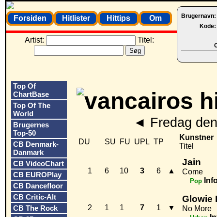
Brugernavn
Forsiden
Hitlister
Hittips
Om
Kode
Artist:
Titel:
O
Top Of
ChartBase
Top Of The
World
◄
Fredag den 
Brugernes
Top-50
Kunstner
DU
SU
FU
UPL
TP
CB Denmark-
Titel
Danmark
Jain
CB VideoChart
1
6
10
3
6
▲
Come
CB EUROPlay
Inf
Pop
CB Dancefloor
CB Critic-Alt
Glowie 
2
1
1
7
1
▼
CB The Rock
No More