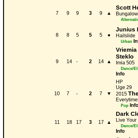
Scott H
7
9
9
3
9
▲
Bungalow
Alternati
Junius
8
8
5
5
5
●
Hailslide
In
Urban
Vriemia
Steklo
9
14
-
2
14
▲
Imia 505
Dance/El
Info
HP
Uge 29
The
10
7
-
2
7
▼
2015
Everytime
Inf
Pop
Dark C
Live Your 
11
18
17
3
17
▲
Dance/El
Info