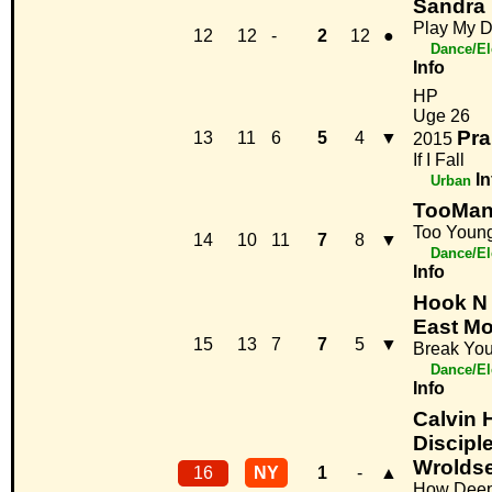
Sandra
Play My 
12
12
-
2
12
●
Dance/El
Info
HP
Uge 26
Pra
13
11
6
5
4
▼
2015
If I Fall
In
Urban
TooMan
Too Young
14
10
11
7
8
▼
Dance/El
Info
Hook N 
East M
15
13
7
7
5
▼
Break You
Dance/El
Info
Calvin 
Disciple
Wrolds
16
NY
1
-
▲
How Deep 