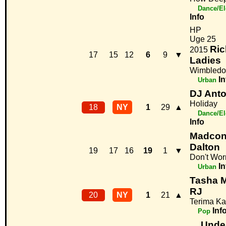
Dance/El
Info
HP
Uge 25
Ric
2015
17
15
12
6
9
▼
Ladies
Wimbledo
In
Urban
DJ Anto
Holiday
18
NY
1
29
▲
Dance/El
Info
Madcon 
Dalton
19
17
16
19
1
▼
Don't Wor
In
Urban
Tasha M
RJ
20
NY
1
21
▲
Terima Ka
Inf
Pop
Under