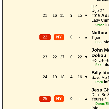
HP
Uge 27
Ad
21
16
15
3
15
▼
2015
Lady Crim
In
Urban
Nathav
22
NY
0
-
▲
Tiger
Inf
Pop
John M
Dokou
23
22
27
0
22
▼
Roi De Fr
Inf
Pop
Billy Ido
24
19
18
4
16
▼
Save Me
In
Rock
Jess G
Don't Be 
25
NY
0
-
▲
Yourself
Dance/El
Info