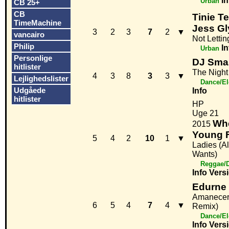
In
Urban
CB 25+
CB
Tinie T
TimeMachine
Jess G
3
2
3
7
2
▼
vancairo
Not Letti
Philip
In
Urban
Personlige
DJ Sma
hitlister
The Night
4
3
8
3
3
▼
Lejlighedslister
Dance/El
Udgåede
Info
hitlister
HP
Uge 21
Wh
2015
Young F
5
4
2
10
1
▼
Ladies (A
Wants)
Reggae/D
Info
Vers
Edurne
Amanecer 
6
5
4
7
4
▼
Remix)
Dance/El
Info
Vers