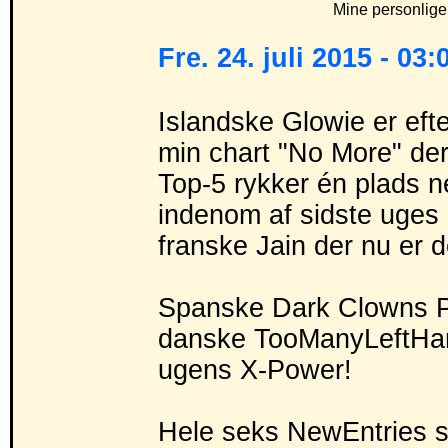
Mine personlige 
Fre. 24. juli 2015 - 03:
Islandske Glowie er eft
min chart "No More" der
Top-5 rykker én plads ne
indenom af sidste uges 
franske Jain der nu er d
Spanske Dark Clowns P
danske TooManyLeftHan
ugens X-Power!
Hele seks NewEntries st