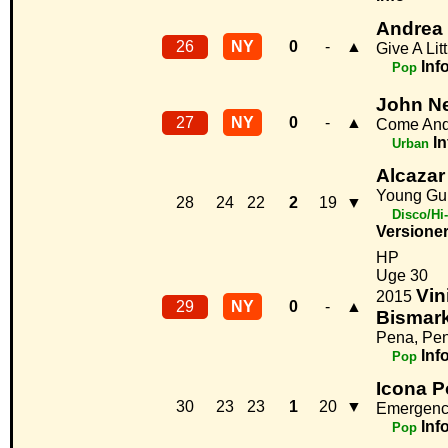
Andrea 
26
NY
0
-
▲
Give A Lit
Inf
Pop
John N
27
NY
0
-
▲
Come And 
In
Urban
Alcazar
Young Gun
28
24
22
2
19
▼
Disco/Hi
Versione
HP
Uge 30
Vin
2015
29
NY
0
-
▲
Bismar
Pena, Pen
Inf
Pop
Icona 
30
23
23
1
20
▼
Emergenc
Inf
Pop