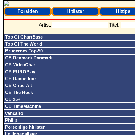
Forsiden
Hitlister
Hittips
Artist:
Titel:
Top Of ChartBase
Top Of The World
Brugernes Top-50
CB Denmark-Danmark
CB VideoChart
CB EUROPlay
CB Dancefloor
CB Critic-Alt
CB The Rock
CB 25+
CB TimeMachine
vancairo
Philip
Personlige hitlister
Lejlighedslister