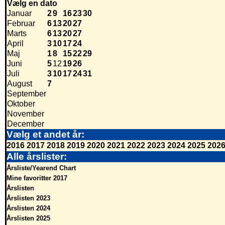
Vælg en dato
Januar
2
9
16
23
30
Februar
6
13
20
27
Marts
6
13
20
27
April
3
10
17
24
Maj
1
8
15
22
29
Juni
5
12
19
26
Juli
3
10
17
24
31
August
7
September
Oktober
November
December
Vælg et andet år:
2016
2017
2018
2019
2020
2021
2022
2023
2024
2025
202
Alle årslister:
Årsliste/Yearend Chart
Mine favoritter 2017
Årslisten
Årslisten 2023
Årslisten 2024
Årslisten 2025