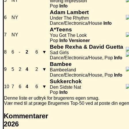
5
NY
Wrong Impression
Pop
Info
Adam Lambert
6
NY
Under The Rhythm
Dance/Electronica/House
Info
A*Teens
7
NY
You Got The Look
Pop
Info
Versioner
Bebe Rexha & David Guetta
8
6
-
2
6
▼
Sad Girls
Dance/Electronica/House, Pop
Info
Bambee
9
5
2
4
2
▼
Bambeeland
Dance/Electronica/House, Pop
Info
Sukkerchok
10
7
6
4
6
▼
Den Sidste Nat
Pop
Info
Denne liste er udtryk for brugerens egen smag.
Vær med til at præge Brugernes Top-50 ved at poste din egen hi
Kommentarer
2026