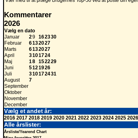
Vær med til at præge Brugernes Top-50 ved at poste din egen h
Kommentarer
2026
Vælg en dato
Januar
2
9
16
23
30
Februar
6
13
20
27
Marts
6
13
20
27
April
3
10
17
24
Maj
1
8
15
22
29
Juni
5
12
19
26
Juli
3
10
17
24
31
August
7
September
Oktober
November
December
Vælg et andet år:
2016
2017
2018
2019
2020
2021
2022
2023
2024
2025
202
Alle årslister:
Årsliste/Yearend Chart
Mine favoritter 2017