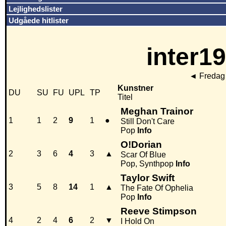
Lejlighedslister
Udgåede hitlister
inter19
◄
Fredag 
Kunstner
DU
SU
FU
UPL
TP
Titel
Meghan Trainor
1
1
2
9
1
●
Still Don't Care
Pop
Info
O!Dorian
2
3
6
4
3
▲
Scar Of Blue
Pop, Synthpop
Info
Taylor Swift
3
5
8
14
1
▲
The Fate Of Ophelia
Pop
Info
Reeve Stimpson
4
2
4
6
2
▼
I Hold On