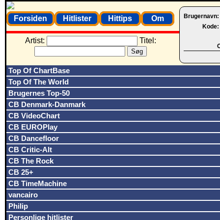
Brugernavn
Forsiden
Hitlister
Hittips
Om
Kode
Artist:
Titel:
O
Top Of ChartBase
Top Of The World
Brugernes Top-50
CB Denmark-Danmark
CB VideoChart
CB EUROPlay
CB Dancefloor
CB Critic-Alt
CB The Rock
CB 25+
CB TimeMachine
vancairo
Philip
Personlige hitlister