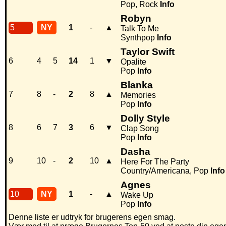
Pop, Rock
Info
Robyn
5
NY
1
-
▲
Talk To Me
Synthpop
Info
Taylor Swift
6
4
5
14
1
▼
Opalite
Pop
Info
Blanka
7
8
-
2
8
▲
Memories
Pop
Info
Dolly Style
8
6
7
3
6
▼
Clap Song
Pop
Info
Dasha
9
10
-
2
10
▲
Here For The Party
Country/Americana, Pop
Info
Agnes
10
NY
1
-
▲
Wake Up
Pop
Info
Denne liste er udtryk for brugerens egen smag.