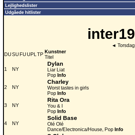
Lejlighedslister
Udgåede hitlister
inter19
◄
Torsdag
Kunstner
DU
SU
FU
UPL
TP
Titel
Dylan
1
NY
Liar Liat
Pop
Info
Charley
2
NY
Worst tastes in girls
Pop
Info
Rita Ora
3
NY
You & I
Pop
Info
Solid Base
4
NY
Olé Olé
Dance/Electronica/House, Pop
Info