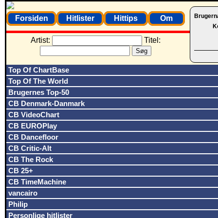
Brugern
Forsiden
Hitlister
Hittips
Om
K
Artist:
Titel:
Top Of ChartBase
Top Of The World
Brugernes Top-50
CB Denmark-Danmark
CB VideoChart
CB EUROPlay
CB Dancefloor
CB Critic-Alt
CB The Rock
CB 25+
CB TimeMachine
vancairo
Philip
Personlige hitlister