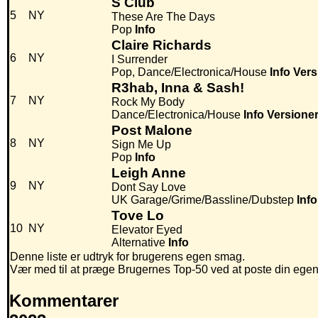
S Club
5
NY
These Are The Days
Pop
Info
Claire Richards
6
NY
I Surrender
Pop, Dance/Electronica/House
Info
Vers
R3hab, Inna & Sash!
7
NY
Rock My Body
Dance/Electronica/House
Info
Versione
Post Malone
8
NY
Sign Me Up
Pop
Info
Leigh Anne
9
NY
Dont Say Love
UK Garage/Grime/Bassline/Dubstep
Info
Tove Lo
10
NY
Elevator Eyed
Alternative
Info
Denne liste er udtryk for brugerens egen smag.
Vær med til at præge Brugernes Top-50 ved at poste din egen hi
Kommentarer