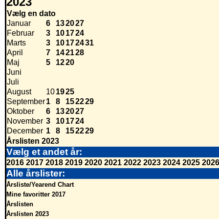
2023
Vælg en dato
Januar
6
13
20
27
Februar
3
10
17
24
Marts
3
10
17
24
31
April
7
14
21
28
Maj
5
12
20
Juni
Juli
August
10
19
25
September
1
8
15
22
29
Oktober
6
13
20
27
November
3
10
17
24
December
1
8
15
22
29
Årslisten 2023
Vælg et andet år:
2016
2017
2018
2019
2020
2021
2022
2023
2024
2025
202
Alle årslister:
Årsliste/Yearend Chart
Mine favoritter 2017
Årslisten
Årslisten 2023