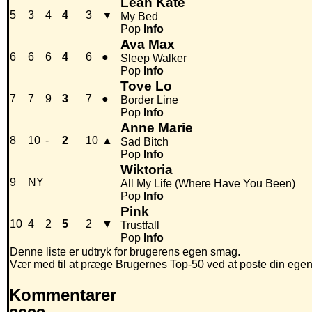
Leah Kate
5
3
4
4
3
▼
My Bed
Pop
Info
Ava Max
6
6
6
4
6
●
Sleep Walker
Pop
Info
Tove Lo
7
7
9
3
7
●
Border Line
Pop
Info
Anne Marie
8
10
-
2
10
▲
Sad Bitch
Pop
Info
Wiktoria
9
NY
All My Life (Where Have You Been)
Pop
Info
Pink
10
4
2
5
2
▼
Trustfall
Pop
Info
Denne liste er udtryk for brugerens egen smag.
Vær med til at præge Brugernes Top-50 ved at poste din egen hi
Kommentarer