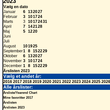
2023
Vælg en dato
Januar
6
13
20
27
Februar
3
10
17
24
Marts
3
10
17
24
31
April
7
14
21
28
Maj
5
12
20
Juni
Juli
August
10
19
25
September
1
8
15
22
29
Oktober
6
13
20
27
November
3
10
17
24
December
1
8
15
22
29
Årslisten 2023
Vælg et andet år:
2016
2017
2018
2019
2020
2021
2022
2023
2024
2025
202
Alle årslister:
Årsliste/Yearend Chart
Mine favoritter 2017
Årslisten
Årslisten 2023