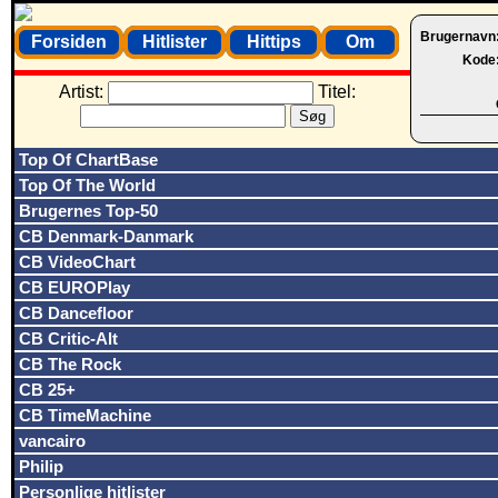
Brugernavn
Forsiden
Hitlister
Hittips
Om
Kode
Artist:
Titel:
Top Of ChartBase
Top Of The World
Brugernes Top-50
CB Denmark-Danmark
CB VideoChart
CB EUROPlay
CB Dancefloor
CB Critic-Alt
CB The Rock
CB 25+
CB TimeMachine
vancairo
Philip
Personlige hitlister