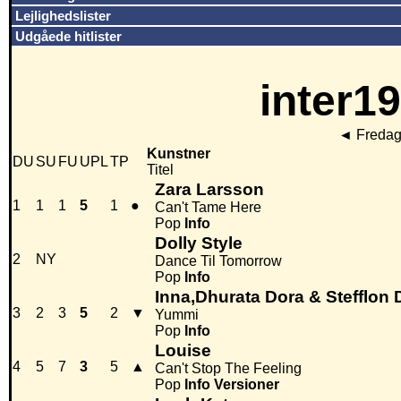
Lejlighedslister
Udgåede hitlister
inter19
◄
Fredag
Kunstner
DU
SU
FU
UPL
TP
Titel
Zara Larsson
1
1
1
5
1
●
Can't Tame Here
Pop
Info
Dolly Style
2
NY
Dance Til Tomorrow
Pop
Info
Inna,Dhurata Dora & Stefflon
3
2
3
5
2
▼
Yummi
Pop
Info
Louise
4
5
7
3
5
▲
Can't Stop The Feeling
Pop
Info
Versioner