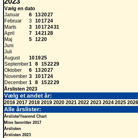
2023
Vælg en dato
Januar
6
13
20
27
Februar
3
10
17
24
Marts
3
10
17
24
31
April
7
14
21
28
Maj
5
12
20
Juni
Juli
August
10
19
25
September
1
8
15
22
29
Oktober
6
13
20
27
November
3
10
17
24
December
1
8
15
22
29
Årslisten 2023
Vælg et andet år:
2016
2017
2018
2019
2020
2021
2022
2023
2024
2025
202
Alle årslister:
Årsliste/Yearend Chart
Mine favoritter 2017
Årslisten
Årslisten 2023