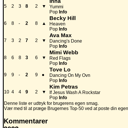
Inna
5
2
3
8
2
▼
Yummi
Pop
Info
Becky Hill
6
8
-
2
8
▲
Heaven
Pop
Info
Ava Max
7
3
2
7
2
▼
Dancing's Done
Pop
Info
Mimi Webb
8
6
8
3
6
▼
Red Flags
Pop
Info
Tove Lo
9
9
-
2
9
●
Dancing On My Ovn
Pop
Info
Kim Petras
10
4
4
9
2
▼
If Jesus Wash A Rockstar
Pop
Info
Denne liste er udtryk for brugerens egen smag.
Vær med til at præge Brugernes Top-50 ved at poste din egen hi
Kommentarer