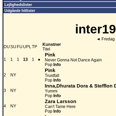
Lejlighedslister
Udgåede hitlister
inter19
◄
Fredag 
Kunstner
DU
SU
FU
UPL
TP
Titel
Pink
1
1
1
13
1
●
Never Gonna Not Dance Again
Pop
Info
Pink
2
NY
Trustfall
Pop
Info
Inna,Dhurata Dora & Stefflon
3
NY
Yummi
Pop
Info
Zara Larsson
4
NY
Can't Tame Here
Pop
Info