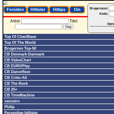
Brugernavn:
Forsiden
Hitlister
Hittips
Om
Kode:
Artist:
Titel:
Opret
Top Of ChartBase
Top Of The World
Brugernes Top-50
CB Denmark-Danmark
CB VideoChart
CB EUROPlay
CB Dancefloor
CB Critic-Alt
CB The Rock
CB 25+
CB TimeMachine
vancairo
Philip
Personlige hitlister