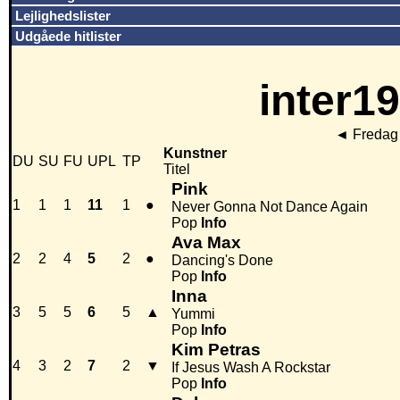
Lejlighedslister
Udgåede hitlister
inter19
◄
Fredag 
Kunstner
DU
SU
FU
UPL
TP
Titel
Pink
1
1
1
11
1
●
Never Gonna Not Dance Again
Pop
Info
Ava Max
2
2
4
5
2
●
Dancing's Done
Pop
Info
Inna
3
5
5
6
5
▲
Yummi
Pop
Info
Kim Petras
4
3
2
7
2
▼
If Jesus Wash A Rockstar
Pop
Info