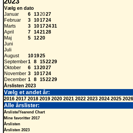
2023
Vælg en dato
Januar
6
13
20
27
Februar
3
10
17
24
Marts
3
10
17
24
31
April
7
14
21
28
Maj
5
12
20
Juni
Juli
August
10
19
25
September
1
8
15
22
29
Oktober
6
13
20
27
November
3
10
17
24
December
1
8
15
22
29
Årslisten 2023
Vælg et andet år:
2016
2017
2018
2019
2020
2021
2022
2023
2024
2025
202
Alle årslister:
Årsliste/Yearend Chart
Mine favoritter 2017
Årslisten
Årslisten 2023