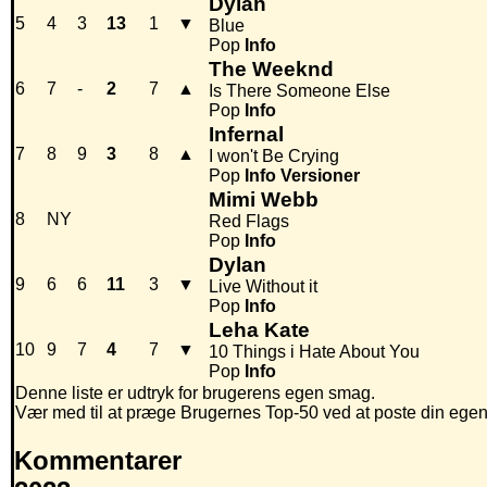
Dylan
5
4
3
13
1
▼
Blue
Pop
Info
The Weeknd
6
7
-
2
7
▲
Is There Someone Else
Pop
Info
Infernal
7
8
9
3
8
▲
I won't Be Crying
Pop
Info
Versioner
Mimi Webb
8
NY
Red Flags
Pop
Info
Dylan
9
6
6
11
3
▼
Live Without it
Pop
Info
Leha Kate
10
9
7
4
7
▼
10 Things i Hate About You
Pop
Info
Denne liste er udtryk for brugerens egen smag.
Vær med til at præge Brugernes Top-50 ved at poste din egen hi
Kommentarer