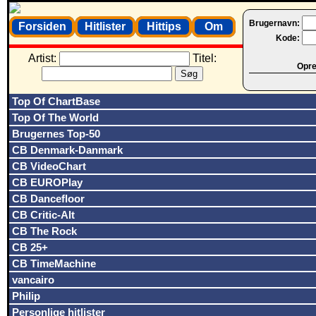
Brugernavn:
Forsiden
Hitlister
Hittips
Om
Kode:
Artist:
Titel:
Opret
Top Of ChartBase
Top Of The World
Brugernes Top-50
CB Denmark-Danmark
CB VideoChart
CB EUROPlay
CB Dancefloor
CB Critic-Alt
CB The Rock
CB 25+
CB TimeMachine
vancairo
Philip
Personlige hitlister