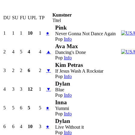
Kunstner
DU
SU
FU
UPL
TP
Titel
Pink
1
1
1
10
1
●
Never Gonna Not Dance Again
Pop
Info
Ava Max
2
4
5
4
4
▲
Dancing's Done
Pop
Info
Kim Petras
3
2
2
6
2
▼
If Jesus Wash A Rockstar
Pop
Info
Dylan
4
3
3
12
1
▼
Blue
Pop
Info
Inna
5
5
6
5
5
●
Yummi
Pop
Info
Dylan
6
6
4
10
3
●
Live Without it
Pop
Info