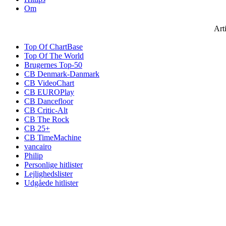
Om
Art
Top Of ChartBase
Top Of The World
Brugernes Top-50
CB Denmark-Danmark
CB VideoChart
CB EUROPlay
CB Dancefloor
CB Critic-Alt
CB The Rock
CB 25+
CB TimeMachine
vancairo
Philip
Personlige hitlister
Lejlighedslister
Udgåede hitlister