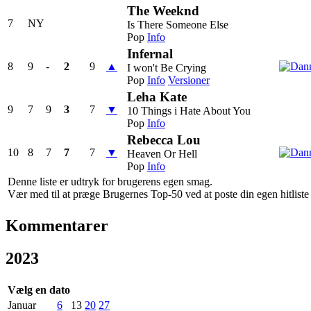
The Weeknd
7
NY
Is There Someone Else
Pop
Info
Infernal
8
9
-
2
9
▲
I won't Be Crying
Pop
Info
Versioner
Leha Kate
9
7
9
3
7
▼
10 Things i Hate About You
Pop
Info
Rebecca Lou
10
8
7
7
7
▼
Heaven Or Hell
Pop
Info
Denne liste er udtryk for brugerens egen smag.
Vær med til at præge Brugernes Top-50 ved at poste din egen hitliste h
Kommentarer
2023
Vælg en dato
Januar
6
13
20
27