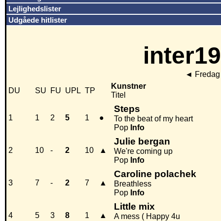
Lejlighedslister
Udgåede hitlister
inter19
◄
Fredag 
Kunstner
DU
SU
FU
UPL
TP
Titel
Steps
1
1
2
5
1
●
To the beat of my heart
Pop
Info
Julie bergan
2
10
-
2
10
▲
We're coming up
Pop
Info
Caroline polachek
3
7
-
2
7
▲
Breathless
Pop
Info
Little mix
4
5
3
8
1
▲
A mess ( Happy 4u