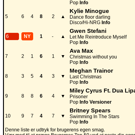
Pop
Info
Kylie Minogue
5
6
4
8
2
▲
Dance floor darling
Disco/Hi-NRG
Info
Gwen Stefani
6
NY
1
-
▲
Let Me Reintroduce Myself
Pop
Info
Ava Max
7
2
1
6
1
▼
Christmas without you
Pop
Info
Meghan Trainor
8
3
5
4
3
▼
Last Christmas
Pop
Info
Miley Cyrus Ft. Dua Lip
9
8
8
6
4
▼
Prisoner
Pop
Info
Versioner
Britney Spears
10
9
7
4
7
▼
Swimming In The Stars
Pop
Info
Denne liste er udtryk for brugerens egen smag.