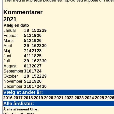
Vær med til at præge Brugernes Top-50 ved at poste din egen h
Kommentarer
2021
Vælg en dato
Januar
1
8
15
22
29
Februar
5
12
19
26
Marts
5
12
19
26
April
2
9
16
23
30
Maj
7
14
21
28
Juni
4
11
18
25
Juli
2
9
16
23
30
August
6
13
20
27
September
3
10
17
24
Oktober
1
8
15
22
29
November
5
12
19
26
December
3
10
17
24
30
Vælg et andet år:
2016
2017
2018
2019
2020
2021
2022
2023
2024
2025
202
Alle årslister:
Årsliste/Yearend Chart