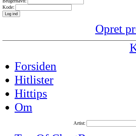
Brugernavn:
Kode:
Opret pr
K
Forsiden
Hitlister
Hittips
Om
Artist: