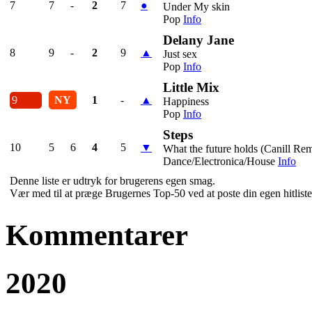
7
7
-
2
7
●
Under My skin
Pop
Info
Delany Jane
8
9
-
2
9
▲
Just sex
Pop
Info
Little Mix
9
NY
1
-
▲
Happiness
Pop
Info
Steps
10
5
6
4
5
▼
What the future holds (Canill Re
Dance/Electronica/House
Info
Denne liste er udtryk for brugerens egen smag.
Vær med til at præge Brugernes Top-50 ved at poste din egen hitliste 
Kommentarer
2020