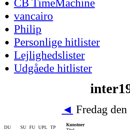
CB TimeMachine
vancairo
Philip
Personlige hitlister
Lejlighedslister
Udgåede hitlister
inter19
◄
Fredag den 
Kunstner
DU
SU
FU
UPL
TP
Titel