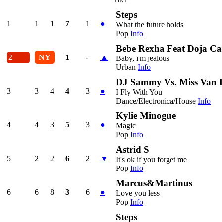
Steps
1
1
1
7
1
●
What the future holds
Pop
Info
Bebe Rexha Feat Doja Ca
2
NY
1
-
▲
Baby, i'm jealous
Urban
Info
DJ Sammy Vs. Miss Van 
3
3
4
4
3
●
I Fly With You
Dance/Electronica/House
Info
Kylie Minogue
4
4
3
5
3
●
Magic
Pop
Info
Astrid S
5
2
2
6
2
▼
It's ok if you forget me
Pop
Info
Marcus&Martinus
6
6
8
3
6
●
Love you less
Pop
Info
Steps