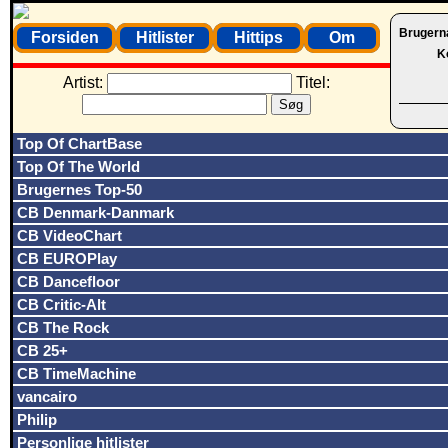
Brugern
Forsiden
Hitlister
Hittips
Om
K
Artist:
Titel:
Top Of ChartBase
Top Of The World
Brugernes Top-50
CB Denmark-Danmark
CB VideoChart
CB EUROPlay
CB Dancefloor
CB Critic-Alt
CB The Rock
CB 25+
CB TimeMachine
vancairo
Philip
Personlige hitlister