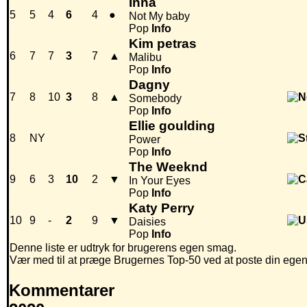
Inna
5
5
4
6
4
●
Not My baby
Pop
Info
Kim petras
6
7
7
3
7
▲
Malibu
Pop
Info
Dagny
7
8
10
3
8
▲
Somebody
Pop
Info
Ellie goulding
8
NY
Power
Pop
Info
The Weeknd
9
6
3
10
2
▼
In Your Eyes
Pop
Info
Katy Perry
10
9
-
2
9
▼
Daisies
Pop
Info
Denne liste er udtryk for brugerens egen smag.
Vær med til at præge Brugernes Top-50 ved at poste din egen hi
Kommentarer