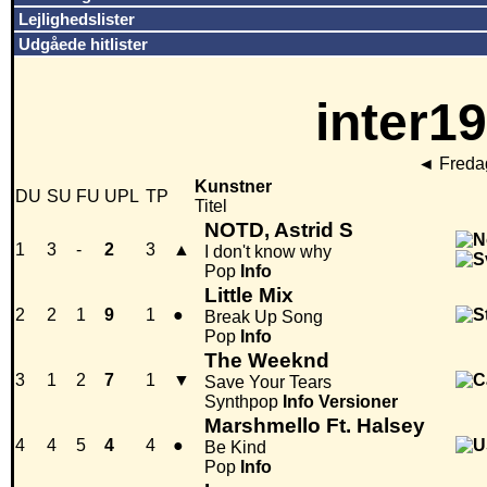
Lejlighedslister
Udgåede hitlister
inter19
◄
Freda
Kunstner
DU
SU
FU
UPL
TP
Titel
NOTD, Astrid S
1
3
-
2
3
▲
I don't know why
Pop
Info
Little Mix
2
2
1
9
1
●
Break Up Song
Pop
Info
The Weeknd
3
1
2
7
1
▼
Save Your Tears
Synthpop
Info
Versioner
Marshmello Ft. Halsey
4
4
5
4
4
●
Be Kind
Pop
Info