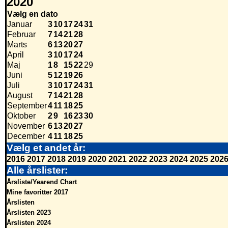
2020
Vælg en dato
Januar
3
10
17
24
31
Februar
7
14
21
28
Marts
6
13
20
27
April
3
10
17
24
Maj
1
8
15
22
29
Juni
5
12
19
26
Juli
3
10
17
24
31
August
7
14
21
28
September
4
11
18
25
Oktober
2
9
16
23
30
November
6
13
20
27
December
4
11
18
25
Vælg et andet år:
2016
2017
2018
2019
2020
2021
2022
2023
2024
2025
202
Alle årslister:
Årsliste/Yearend Chart
Mine favoritter 2017
Årslisten
Årslisten 2023
Årslisten 2024