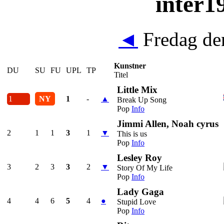
inter19
◄
Fredag den
Kunstner
DU
SU
FU
UPL
TP
Titel
Little Mix
1
NY
1
-
▲
Break Up Song
Pop
Info
Jimmi Allen, Noah cyrus
2
1
1
3
1
▼
This is us
Pop
Info
Lesley Roy
3
2
3
3
2
▼
Story Of My Life
Pop
Info
Lady Gaga
4
4
6
5
4
●
Stupid Love
Pop
Info