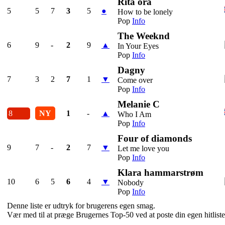
Rita ora
5
5
7
3
5
●
How to be lonely
Pop
Info
The Weeknd
6
9
-
2
9
▲
In Your Eyes
Pop
Info
Dagny
7
3
2
7
1
▼
Come over
Pop
Info
Melanie C
8
NY
1
-
▲
Who I Am
Pop
Info
Four of diamonds
9
7
-
2
7
▼
Let me love you
Pop
Info
Klara hammarstrøm
10
6
5
6
4
▼
Nobody
Pop
Info
Denne liste er udtryk for brugerens egen smag.
Vær med til at præge Brugernes Top-50 ved at poste din egen hitliste 