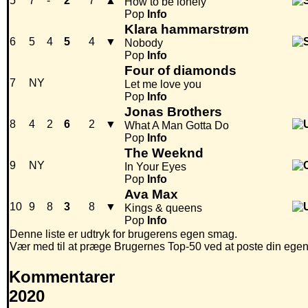
5
7
-
2
7
▲
How to be lonely
Pop
Info
Klara hammarstrøm
6
5
4
5
4
▼
Nobody
Pop
Info
Four of diamonds
7
NY
Let me love you
Pop
Info
Jonas Brothers
8
4
2
6
2
▼
What A Man Gotta Do
Pop
Info
The Weeknd
9
NY
In Your Eyes
Pop
Info
Ava Max
10
9
8
3
8
▼
Kings & queens
Pop
Info
Denne liste er udtryk for brugerens egen smag.
Vær med til at præge Brugernes Top-50 ved at poste din egen hi
Kommentarer
2020