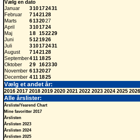
Vælg en dato
Januar
3
10
17
24
31
Februar
7
14
21
28
Marts
6
13
20
27
April
3
10
17
24
Maj
1
8
15
22
29
Juni
5
12
19
26
Juli
3
10
17
24
31
August
7
14
21
28
September
4
11
18
25
Oktober
2
9
16
23
30
November
6
13
20
27
December
4
11
18
25
Vælg et andet år:
2016
2017
2018
2019
2020
2021
2022
2023
2024
2025
202
Alle årslister:
Årsliste/Yearend Chart
Mine favoritter 2017
Årslisten
Årslisten 2023
Årslisten 2024
Årslisten 2025