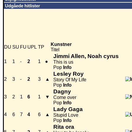
Udgåede hitlister
Kunstner
DU
SU
FU
UPL
TP
Titel
Jimmi Allen, Noah cyrus
1
1
-
2
1
●
This is us
Pop
Info
Lesley Roy
2
3
-
2
3
▲
Story Of My Life
Pop
Info
Dagny
3
2
1
6
1
▼
Come over
Pop
Info
Lady Gaga
4
6
7
4
6
▲
Stupid Love
Pop
Info
Rita ora