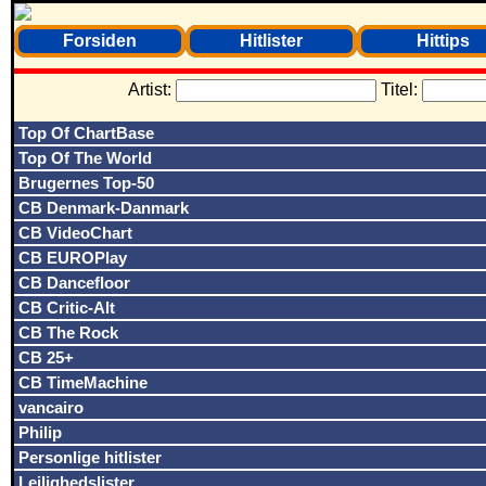
Forsiden
Hitlister
Hittips
Artist:
Titel:
Top Of ChartBase
Top Of The World
Brugernes Top-50
CB Denmark-Danmark
CB VideoChart
CB EUROPlay
CB Dancefloor
CB Critic-Alt
CB The Rock
CB 25+
CB TimeMachine
vancairo
Philip
Personlige hitlister
Lejlighedslister