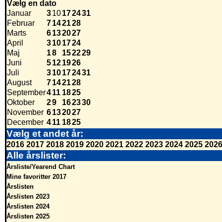
Vælg en dato
Januar
3
10
17
24
31
Februar
7
14
21
28
Marts
6
13
20
27
April
3
10
17
24
Maj
1
8
15
22
29
Juni
5
12
19
26
Juli
3
10
17
24
31
August
7
14
21
28
September
4
11
18
25
Oktober
2
9
16
23
30
November
6
13
20
27
December
4
11
18
25
Vælg et andet år:
2016
2017
2018
2019
2020
2021
2022
2023
2024
2025
202
Alle årslister:
Årsliste/Yearend Chart
Mine favoritter 2017
Årslisten
Årslisten 2023
Årslisten 2024
Årslisten 2025