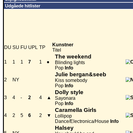
Udgåede hitlister
Kunstner
DU
SU
FU
UPL
TP
Titel
The weekend
1
1
1
7
1
●
Blinding lights
Pop
Info
Julie bergan&seeb
2
NY
Kiss somebody
Pop
Info
Dolly style
3
4
-
2
4
▲
Sayonara
Pop
Info
Caramella Girls
4
2
5
6
2
▼
Lollipop
Dance/Electronica/House
Info
Halsey