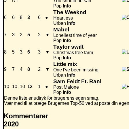
5
NY
You should be sad
Pop
Info
The Weeknd
6
6
8
3
6
●
Heartless
Urban
Info
Mabel
7
3
2
5
2
▼
Loneliest time of year
Pop
Info
Taylor swift
8
5
3
6
3
▼
Christmas tree farm
Pop
Info
Little mix
9
7
4
8
2
▼
One l've been missing
Urban
Info
Sam Feldt Ft. Rani
10
10
10
12
1
●
Post Malone
Pop
Info
Denne liste er udtryk for brugerens egen smag.
Vær med til at præge Brugernes Top-50 ved at poste din egen hi
Kommentarer
2020