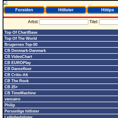
Forsiden
Hitlister
Hittips
Artist:
Titel:
Top Of ChartBase
Top Of The World
Brugernes Top-50
CB Denmark-Danmark
CB VideoChart
CB EUROPlay
CB Dancefloor
CB Critic-Alt
CB The Rock
CB 25+
CB TimeMachine
vancairo
Philip
Personlige hitlister
Lejlighedslister