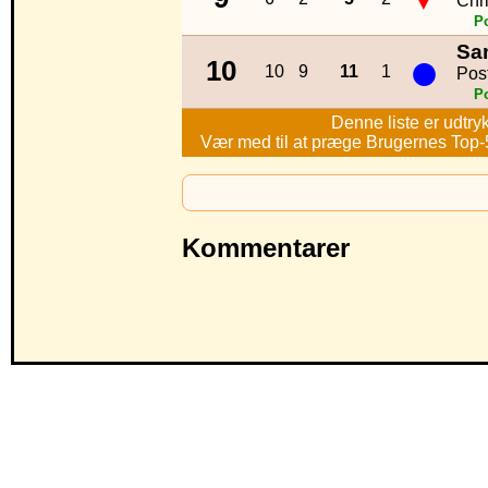
Chri
P
Sam
●
10
10
9
11
1
Pos
P
Denne liste er udtry
Vær med til at præge Brugernes Top-50
Kommentarer