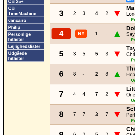
CB 25+
Ma
CB
▼
3
TimeMachine
2
3
4
2
Lone
P
vancairo
Philip
Dol
▲
4
NY
1
-
Personlige
Say
hitlister
P
Lejlighedslister
Tay
▼
5
Udgåede
3
5
5
3
Chr
hitlister
P
Th
▲
6
8
-
2
8
Hea
U
Lit
▼
7
4
4
7
2
One
U
Sc
▼
8
7
7
3
7
Per
P
Ch
▼
9
6
2
5
2