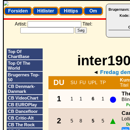
Brugernavn
Forsiden
Hitlister
Hittips
Om
Kode
Artist:
Titel:
O
Top Of
inter190
ChartBase
Top Of The
World
◄
Fredag den
Brugernes Top-
50
Kun
DU
SU
FU
UPL
TP
Titel
CB Denmark-
Danmark
Th
●
1
CB VideoChart
1
1
6
1
Blin
CB EUROPlay
P
CB Dancefloor
Car
CB Critic-Alt
▲
Loll
2
5
8
5
5
CB The Rock
D
Info