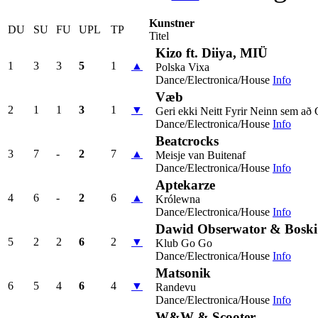
Kunstner
DU
SU
FU
UPL
TP
Titel
Kizo ft. Diiya, MIÜ
1
3
3
5
1
▲
Polska Vixa
Dance/Electronica/House
Info
Væb
2
1
1
3
1
▼
Geri ekki Neitt Fyrir Neinn sem að G
Dance/Electronica/House
Info
Beatcrocks
3
7
-
2
7
▲
Meisje van Buitenaf
Dance/Electronica/House
Info
Aptekarze
4
6
-
2
6
▲
Królewna
Dance/Electronica/House
Info
Dawid Obserwator & Boski
5
2
2
6
2
▼
Klub Go Go
Dance/Electronica/House
Info
Matsonik
6
5
4
6
4
▼
Randevu
Dance/Electronica/House
Info
W&W & Scooter