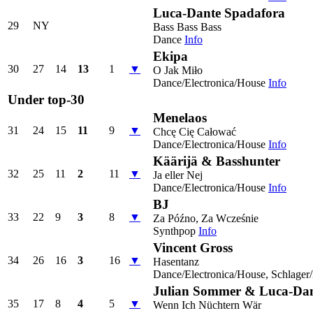
Luca-Dante Spadafora
29
NY
Bass Bass Bass
Dance
Info
Ekipa
30
27
14
13
1
▼
O Jak Miło
Dance/Electronica/House
Info
Under top-30
Menelaos
31
24
15
11
9
▼
Chcę Cię Całować
Dance/Electronica/House
Info
Käärijä & Basshunter
32
25
11
2
11
▼
Ja eller Nej
Dance/Electronica/House
Info
BJ
33
22
9
3
8
▼
Za Późno, Za Wcześnie
Synthpop
Info
Vincent Gross
34
26
16
3
16
▼
Hasentanz
Dance/Electronica/House, Schlager
Julian Sommer & Luca-Dan
35
17
8
4
5
▼
Wenn Ich Nüchtern Wär