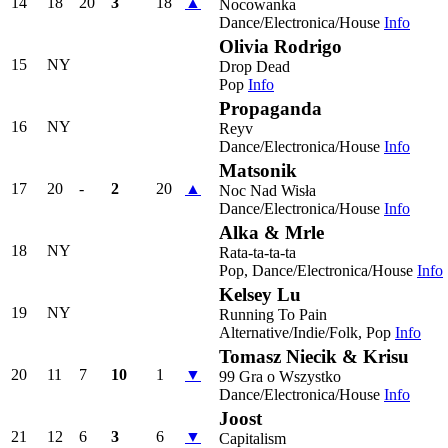
14
18
20
3
18
▲
Nocowanka
Dance/Electronica/House
Info
Olivia Rodrigo
15
NY
Drop Dead
Pop
Info
Propaganda
16
NY
Reyv
Dance/Electronica/House
Info
Matsonik
17
20
-
2
20
▲
Noc Nad Wisła
Dance/Electronica/House
Info
Alka & Mrle
18
NY
Rata-ta-ta-ta
Pop, Dance/Electronica/House
Info
Kelsey Lu
19
NY
Running To Pain
Alternative/Indie/Folk, Pop
Info
Tomasz Niecik & Krisu
20
11
7
10
1
▼
99 Gra o Wszystko
Dance/Electronica/House
Info
Joost
21
12
6
3
6
▼
Capitalism