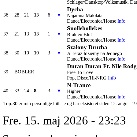
Schlager/Dansktop/Volksmusik, Dan
Dycha
36
28
21
13
6
▼
Najarana Małolata
Dance/Electronica/House
Info
Snollebollekes
37
21
13
13
1
▼
Brak en Blut
Dance/Electronica/House
Info
Szalony Druzba
38
30
10
10
3
▼
A Teraz Idziemy na Jednego
Dance/Electronica/House
Info
Duran Duran Ft. Nile Rodg
39
BOBLER
Free To Love
Pop, Disco/Hi-NRG
Info
N-Trance
40
33
24
8
3
▼
Higher
Dance/Electronica/House
Info
Top-30 er min personlige hitliste og har eksisteret siden 12. august 1
Fre. 15. maj 2026 - 23:23