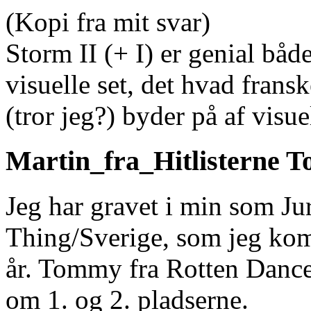
(Kopi fra mit svar)
Storm II (+ I) er genial båd
visuelle set, det hvad fra
(tror jeg?) byder på af visu
Martin_fra_Hitlisterne
To
Jeg har gravet i min som J
Thing/Sverige, som jeg kom 
år. Tommy fra Rotten Danc
om 1. og 2. pladserne.