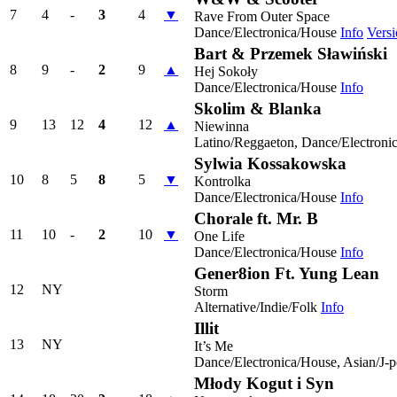
7
4
-
3
4
▼
Rave From Outer Space
Dance/Electronica/House
Info
Versi
Bart & Przemek Sławiński
8
9
-
2
9
▲
Hej Sokoły
Dance/Electronica/House
Info
Skolim & Blanka
9
13
12
4
12
▲
Niewinna
Latino/Reggaeton, Dance/Electroni
Sylwia Kossakowska
10
8
5
8
5
▼
Kontrolka
Dance/Electronica/House
Info
Chorale ft. Mr. B
11
10
-
2
10
▼
One Life
Dance/Electronica/House
Info
Gener8ion Ft. Yung Lean
12
NY
Storm
Alternative/Indie/Folk
Info
Illit
13
NY
It’s Me
Dance/Electronica/House, Asian/J-
Młody Kogut i Syn