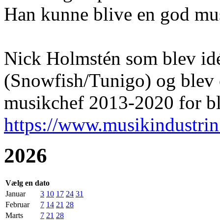
Han kunne blive en god mus
Nick Holmstén som blev i
(Snowfish/Tunigo) og blev 
musikchef 2013-2020 for bl.
https://www.musikindustrin
2026
Vælg en dato
Januar
3
10
17
24
31
Februar
7
14
21
28
Marts
7
21
28