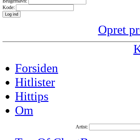
Brugernavn:
Kode:
Opret pr
K
Forsiden
Hitlister
Hittips
Om
Artist: