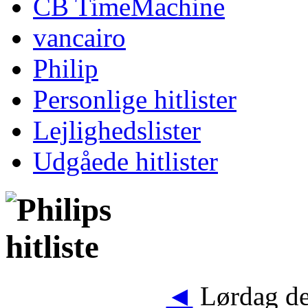
CB TimeMachine
vancairo
Philip
Personlige hitlister
Lejlighedslister
Udgåede hitlister
◄
Lørdag de