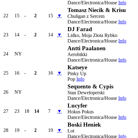
Dance/Electronica/House
Info
Tomasz Niecik & Krisu
22
15
-
2
15
▼
Chuligan z Sercem
Dance/Electronica/House
Info
DJ Farad
23
14
-
2
14
▼
Lidko, Moja Złota Rybko
Dance/Electronica/House
Info
Antti Paalanen
24
NY
Aerobikki
Dance/Electronica/House
Info
Katseye
25
16
-
2
16
▼
Pinky Up
Pop
Info
Sequento & Cypis
26
NY
Stan Deweloperski
Dance/Electronica/House
Info
Lucyfer
27
23
18
14
7
▼
Hokus Pokus
Dance/Electronica/House
Info
Boski Heniek
28
19
-
2
19
▼
Lot
Dance/Electronica/House
Info