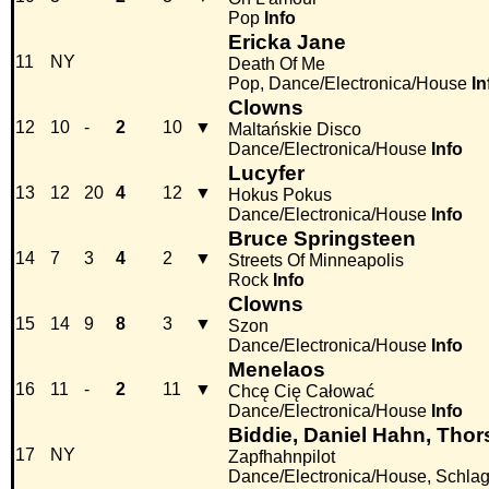
Pop
Info
Ericka Jane
11
NY
Death Of Me
Pop, Dance/Electronica/House
In
Clowns
12
10
-
2
10
▼
Maltańskie Disco
Dance/Electronica/House
Info
Lucyfer
13
12
20
4
12
▼
Hokus Pokus
Dance/Electronica/House
Info
Bruce Springsteen
14
7
3
4
2
▼
Streets Of Minneapolis
Rock
Info
Clowns
15
14
9
8
3
▼
Szon
Dance/Electronica/House
Info
Menelaos
16
11
-
2
11
▼
Chcę Cię Całować
Dance/Electronica/House
Info
Biddie, Daniel Hahn, Tho
17
NY
Zapfhahnpilot
Dance/Electronica/House, Schla