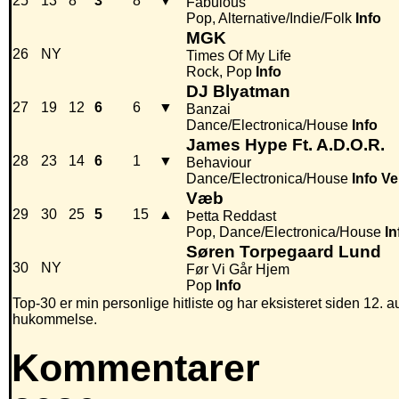
25
13
8
3
8
▼
Fabulous
Pop, Alternative/Indie/Folk
Info
MGK
26
NY
Times Of My Life
Rock, Pop
Info
DJ Blyatman
27
19
12
6
6
▼
Banzai
Dance/Electronica/House
Info
James Hype Ft. A.D.O.R.
28
23
14
6
1
▼
Behaviour
Dance/Electronica/House
Info
Ve
Væb
29
30
25
5
15
▲
Þetta Reddast
Pop, Dance/Electronica/House
In
Søren Torpegaard Lund
30
NY
Før Vi Går Hjem
Pop
Info
Top-30 er min personlige hitliste og har eksisteret siden 12. au
hukommelse.
Kommentarer