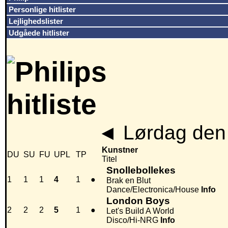
Personlige hitlister
Lejlighedslister
Udgåede hitlister
◄
Lørdag den 
Kunstner
DU
SU
FU
UPL
TP
Titel
Snollebollekes
1
1
1
4
1
●
Brak en Blut
Dance/Electronica/House
Info
London Boys
2
2
2
5
1
●
Let's Build A World
Disco/Hi-NRG
Info