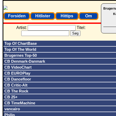
Brugern
K
Forsiden
Hitlister
Hittips
Om
Artist:
Titel:
Top Of ChartBase
Top Of The World
Brugernes Top-50
CB Denmark-Danmark
CB VideoChart
CB EUROPlay
CB Dancefloor
CB Critic-Alt
CB The Rock
CB 25+
CB TimeMachine
vancairo
Philip