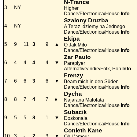
N-Trance
3
NY
Higher
Dance/Electronica/House
Info
Szalony Druzba
4
NY
A Teraz Idziemy na Jednego
Dance/Electronica/House
Info
Ekipa
5
9
11
3
9
▲
O Jak Miło
Dance/Electronica/House
Info
Zar Paulo
6
4
4
4
4
▼
Paraplyer
Alternative/Indie/Folk, Pop
Info
Frenzy
7
6
6
3
6
▼
Beam mich in den Süden
Dance/Electronica/House
Info
Dycha
8
8
7
4
7
●
Najarana Małolata
Dance/Electronica/House
Info
Subacik
9
5
5
8
1
▼
Doskonala
Dance/Electronica/House
Info
Conleth Kane
10
3
-
2
3
▼
Oh L’amour