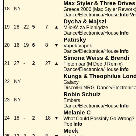
Max Styler & Three Drives
18
NY
Greece 2000 (Max Styler Rework
Dance/Electronica/House
Info
Ve
Dycha & Majszi
19
28
22
5
7
▲
Miłołść za Pieniądze
Dance/Electronica/House
Info
Patusky
20
16
19
6
8
▼
Vapek Vapek
Dance/Electronica/House
Info
Simona Weiss & Brendi
21
27
-
2
27
▲
Fleten par (M Dee J Remix)
Dance/Electronica/House
Info
Kungs & Theophilus Lon
22
NY
Galaxy
Disco/Hi-NRG, Dance/Electronic
Robin Schulz
23
NY
Embers
Dance/Electronica/House
Info
Melanie C
24
18
-
2
18
▼
What Could Possibly Go Wrong?
Pop
Info
Meek