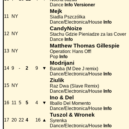
Dance
Info
Versioner
Mejk
11
NY
Siadla Pszczólka
Dance/Electronica/House
Info
CandyNoize
12
NY
Stachu Gdzie Pieniadze za las Cover
Dance
Info
Matthew Thomas Gillespie
13
NY
Operation: Hans Off!
Pop
Info
Modrijani
14
9
-
2
9
▼
Baraba (M Dee J remix)
Dance/Electronica/House
Info
Ziulik
15
NY
Raz Dwa (Slave Remix)
Dance/Electronica/House
Info
Ino & Del
16
11
5
5
4
▼
Ilballo Del Momento
Dance/Electronica/House
Info
Tuszol & Wronek
17
20
22
4
16
▲
Syrenka
Dance/Electronica/House
Info