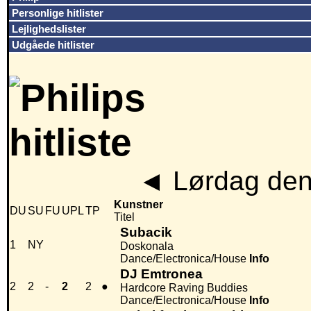
Personlige hitlister
Lejlighedslister
Udgåede hitlister
◄
Lørdag den
Kunstner
DU
SU
FU
UPL
TP
Titel
Subacik
1
NY
Doskonala
Dance/Electronica/House
Info
DJ Emtronea
2
2
-
2
2
●
Hardcore Raving Buddies
Dance/Electronica/House
Info