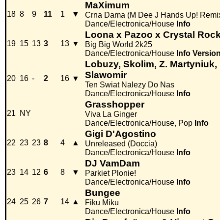
MaXimum
18
8
9
11
1
▼
Crna Dama (M Dee J Hands Up! Remi
Dance/Electronica/House
Info
Loona x Pazoo x Crystal Roc
19
15
13
3
13
▼
Big Big World 2k25
Dance/Electronica/House
Info
Versio
Lobuzy, Skolim, Z. Martyniuk, 
Slawomir
20
16
-
2
16
▼
Ten Swiat Nalezy Do Nas
Dance/Electronica/House
Info
Grasshopper
21
NY
Viva La Ginger
Dance/Electronica/House, Pop
Info
Gigi D'Agostino
22
23
23
8
4
▲
Unreleased (Doccia)
Dance/Electronica/House
Info
DJ VamDam
23
14
12
6
8
▼
Parkiet Plonie!
Dance/Electronica/House
Info
Bungee
24
25
26
7
14
▲
Fiku Miku
Dance/Electronica/House
Info