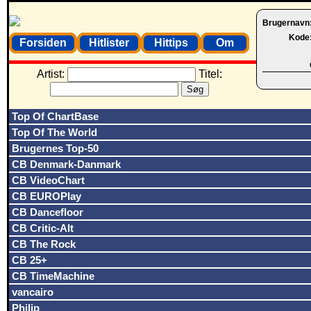
Brugernavn
Kode
Forsiden
Hitlister
Hittips
Om
Artist:
Titel:
Top Of ChartBase
Top Of The World
Brugernes Top-50
CB Denmark-Danmark
CB VideoChart
CB EUROPlay
CB Dancefloor
CB Critic-Alt
CB The Rock
CB 25+
CB TimeMachine
vancairo
Philip