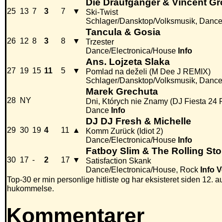
Die Draufgänger & Vincent G
25
13
7
3
7
▼
Ski-Twist
Schlager/Dansktop/Volksmusik, Dance
Tancula & Gosia
26
12
8
3
8
▼
Trzester
Dance/Electronica/House
Info
Ans. Lojzeta Slaka
27
19
15
11
5
▼
Pomlad na deželi (M Dee J REMIX)
Schlager/Dansktop/Volksmusik, Dance
Marek Grechuta
28
NY
Dni, Których nie Znamy (DJ Fiesta 24
Dance
Info
DJ DJ Fresh & Michelle
29
30
19
4
11
▲
Komm Zurück (Idiot 2)
Dance/Electronica/House
Info
Fatboy Slim & The Rolling St
30
17
-
2
17
▼
Satisfaction Skank
Dance/Electronica/House, Rock
Info
V
Top-30 er min personlige hitliste og har eksisteret siden 12. au
hukommelse.
Kommentarer