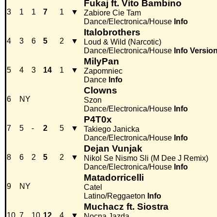
Fukaj ft. Vito Bambino
3
1
1
7
1
▼
Zabiore Cie Tam
Dance/Electronica/House
Info
Italobrothers
4
3
6
5
2
▼
Loud & Wild (Narcotic)
Dance/Electronica/House
Info
Versio
MilyPan
5
4
3
14
1
▼
Zapomniec
Dance
Info
Clowns
6
NY
Szon
Dance/Electronica/House
Info
P4T0x
7
5
-
2
5
▼
Takiego Janicka
Dance/Electronica/House
Info
Dejan Vunjak
8
6
2
5
2
▼
Nikol Se Nismo Sli (M Dee J Remix)
Dance/Electronica/House
Info
Matadorricelli
9
NY
Catel
Latino/Reggaeton
Info
Muchacz ft. Siostra
10
7
10
12
4
▼
Nocna Jazda