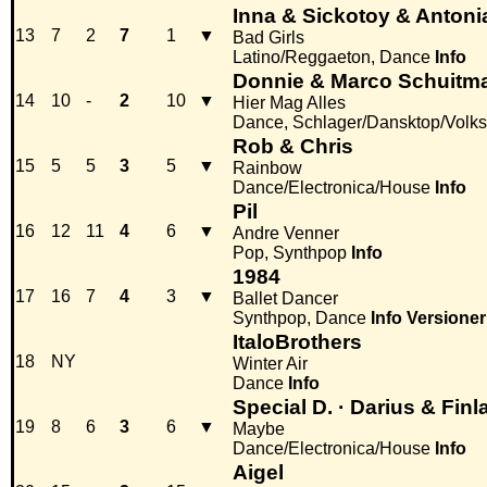
Inna & Sickotoy & Antoni
13
7
2
7
1
▼
Bad Girls
Latino/Reggaeton, Dance
Info
Donnie & Marco Schuitm
14
10
-
2
10
▼
Hier Mag Alles
Dance, Schlager/Dansktop/Volk
Rob & Chris
15
5
5
3
5
▼
Rainbow
Dance/Electronica/House
Info
Pil
16
12
11
4
6
▼
Andre Venner
Pop, Synthpop
Info
1984
17
16
7
4
3
▼
Ballet Dancer
Synthpop, Dance
Info
Versioner
ItaloBrothers
18
NY
Winter Air
Dance
Info
Special D. · Darius & Fin
19
8
6
3
6
▼
Maybe
Dance/Electronica/House
Info
Aigel