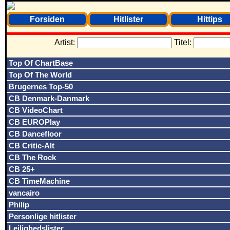
Forsiden
Hitlister
Hittips
Artist:
Titel:
Top Of ChartBase
Top Of The World
Brugernes Top-50
CB Denmark-Danmark
CB VideoChart
CB EUROPlay
CB Dancefloor
CB Critic-Alt
CB The Rock
CB 25+
CB TimeMachine
vancairo
Philip
Personlige hitlister
Lejlighedslister