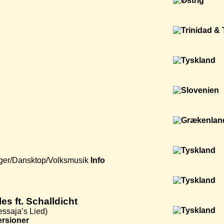
ger/Dansktop/Volksmusik
Info
es ft. Schalldicht
essaja’s Lied)
ersioner