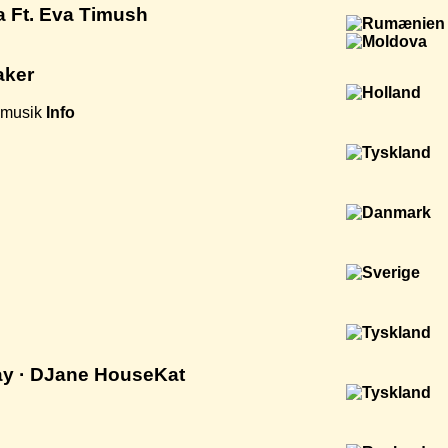
a Ft. Eva Timush
aker
smusik
Info
lay · DJane HouseKat