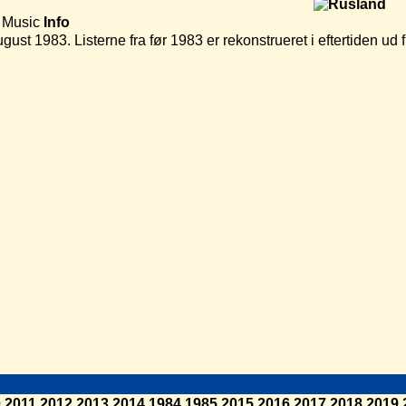
 Music
Info
ugust 1983. Listerne fra før 1983 er rekonstrueret i eftertiden u
0
2011
2012
2013
2014
1984
1985
2015
2016
2017
2018
2019