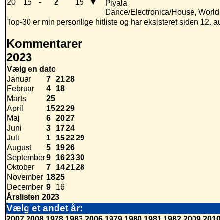
20
15
-
2
15
▼
Piyala
Dance/Electronica/House, World
Top-30 er min personlige hitliste og har eksisteret siden 12. a
Kommentarer
2023
Vælg en dato
Januar
7
21
28
Februar
4
18
Marts
25
April
15
22
29
Maj
6
20
27
Juni
3
17
24
Juli
1
15
22
29
August
5
19
26
September
9
16
23
30
Oktober
7
14
21
28
November
18
25
December
9
16
Årslisten 2023
Vælg et andet år:
2007
2008
1978
1983
2006
1979
1980
1981
1982
2009
201