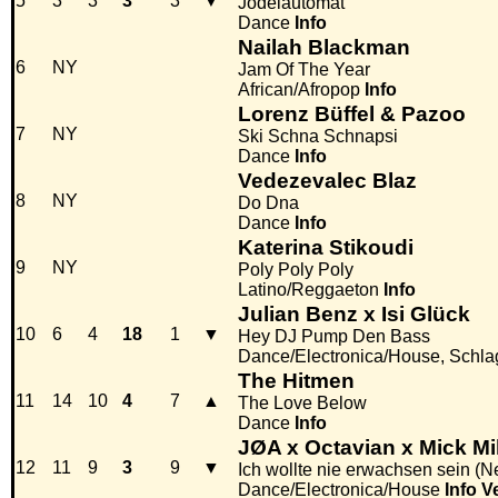
5
3
3
3
3
▼
Jodelautomat
Dance
Info
Nailah Blackman
6
NY
Jam Of The Year
African/Afropop
Info
Lorenz Büffel & Pazoo
7
NY
Ski Schna Schnapsi
Dance
Info
Vedezevalec Blaz
8
NY
Do Dna
Dance
Info
Katerina Stikoudi
9
NY
Poly Poly Poly
Latino/Reggaeton
Info
Julian Benz x Isi Glück
10
6
4
18
1
▼
Hey DJ Pump Den Bass
Dance/Electronica/House, Schla
The Hitmen
11
14
10
4
7
▲
The Love Below
Dance
Info
JØA x Octavian x Mick Mil
12
11
9
3
9
▼
Ich wollte nie erwachsen sein (N
Dance/Electronica/House
Info
V