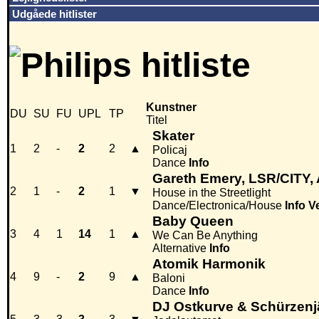
Udgåede hitlister
Kunstner
DU
SU
FU
UPL
TP
Titel
Skater
1
2
-
2
2
▲
Policaj
Dance
Info
Gareth Emery, LSR/CITY,
2
1
-
2
1
▼
House in the Streetlight
Dance/Electronica/House
Info
V
Baby Queen
3
4
1
14
1
▲
We Can Be Anything
Alternative
Info
Atomik Harmonik
4
9
-
2
9
▲
Baloni
Dance
Info
DJ Ostkurve & Schürzenj