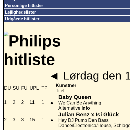
Personlige hitlister
Lejlighedslister
Udgåede hitlister
◄
Lørdag den 
Kunstner
DU
SU
FU
UPL
TP
Titel
Baby Queen
1
2
2
11
1
▲
We Can Be Anything
Alternative
Info
Julian Benz x Isi Glück
2
3
3
15
1
▲
Hey DJ Pump Den Bass
Dance/Electronica/House, Schlag