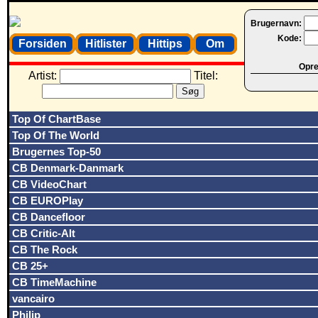
Brugernavn:
Kode:
Forsiden
Hitlister
Hittips
Om
Opret
Artist:
Titel:
Top Of ChartBase
Top Of The World
Brugernes Top-50
CB Denmark-Danmark
CB VideoChart
CB EUROPlay
CB Dancefloor
CB Critic-Alt
CB The Rock
CB 25+
CB TimeMachine
vancairo
Philip