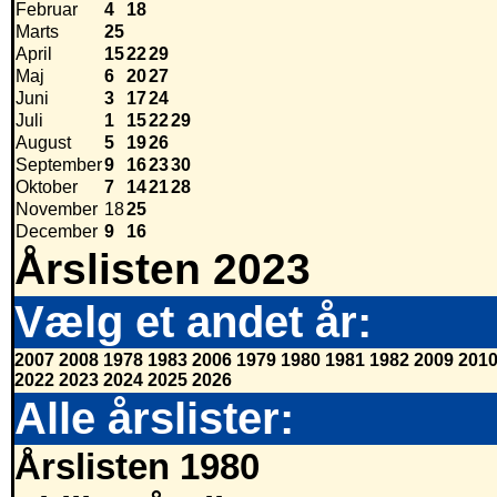
Februar
4
18
Marts
25
April
15
22
29
Maj
6
20
27
Juni
3
17
24
Juli
1
15
22
29
August
5
19
26
September
9
16
23
30
Oktober
7
14
21
28
November
18
25
December
9
16
Årslisten 2023
Vælg et andet år:
2007
2008
1978
1983
2006
1979
1980
1981
1982
2009
201
2022
2023
2024
2025
2026
Alle årslister:
Årslisten 1980