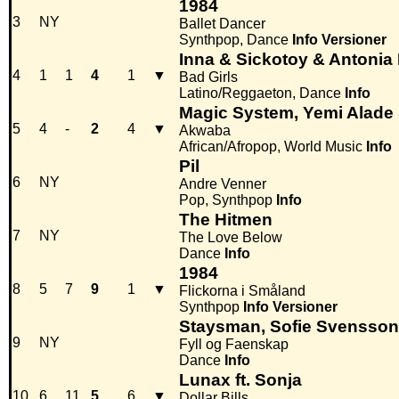
1984
3
NY
Ballet Dancer
Synthpop, Dance
Info
Versioner
Inna & Sickotoy & Antonia
4
1
1
4
1
▼
Bad Girls
Latino/Reggaeton, Dance
Info
Magic System, Yemi Alad
5
4
-
2
4
▼
Akwaba
African/Afropop, World Music
Info
Pil
6
NY
Andre Venner
Pop, Synthpop
Info
The Hitmen
7
NY
The Love Below
Dance
Info
1984
8
5
7
9
1
▼
Flickorna i Småland
Synthpop
Info
Versioner
Staysman, Sofie Svensso
9
NY
Fyll og Faenskap
Dance
Info
Lunax ft. Sonja
10
6
11
5
6
▼
Dollar Bills