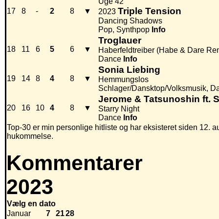
Uge 42
Triple Tension
17
8
-
2
8
▼
2023
Dancing Shadows
Pop, Synthpop
Info
Troglauer
18
11
6
5
6
▼
Haberfeldtreiber (Habe & Dare Re
Dance
Info
Sonia Liebing
19
14
8
4
8
▼
Hemmungslos
Schlager/Dansktop/Volksmusik, D
Jerome & Tatsunoshin ft. 
20
16
10
4
8
▼
Starry Night
Dance
Info
Top-30 er min personlige hitliste og har eksisteret siden 12. au
hukommelse.
Kommentarer
2023
Vælg en dato
Januar
7
21
28