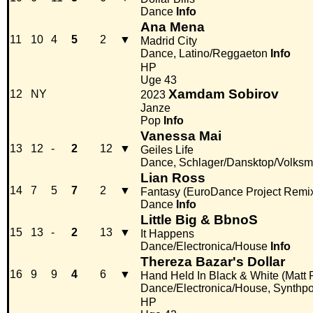
Dance
Info
Ana Mena
11
10
4
5
2
▼
Madrid City
Dance, Latino/Reggaeton
Info
HP
Uge 43
Xamdam Sobirov
12
NY
2023
Janze
Pop
Info
Vanessa Mai
13
12
-
2
12
▼
Geiles Life
Dance, Schlager/Dansktop/Volksm
Lian Ross
14
7
5
7
2
▼
Fantasy (EuroDance Project Remi
Dance
Info
Little Big & BbnoS
15
13
-
2
13
▼
It Happens
Dance/Electronica/House
Info
Thereza Bazar's Dollar
16
9
9
4
6
▼
Hand Held In Black & White (Matt
Dance/Electronica/House, Synthp
HP