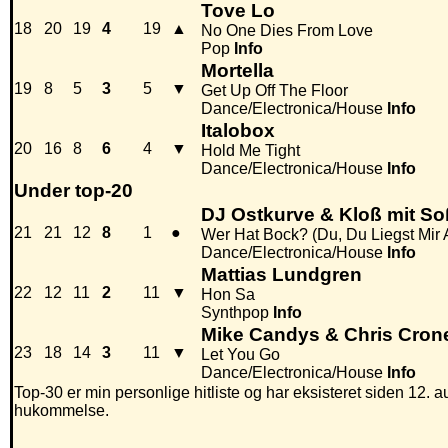
Tove Lo
18
20
19
4
19
▲
No One Dies From Love
Pop
Info
Mortella
19
8
5
3
5
▼
Get Up Off The Floor
Dance/Electronica/House
Info
Italobox
20
16
8
6
4
▼
Hold Me Tight
Dance/Electronica/House
Info
Under top-20
DJ Ostkurve & Kloß mit So
21
21
12
8
1
●
Wer Hat Bock? (Du, Du Liegst Mir
Dance/Electronica/House
Info
Mattias Lundgren
22
12
11
2
11
▼
Hon Sa
Synthpop
Info
Mike Candys & Chris Cron
23
18
14
3
11
▼
Let You Go
Dance/Electronica/House
Info
Top-30 er min personlige hitliste og har eksisteret siden 12. au
hukommelse.