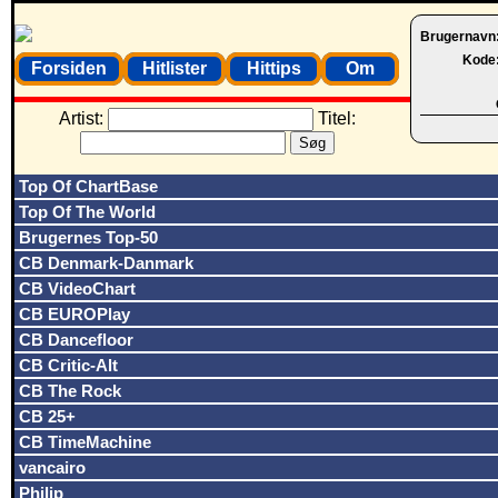
Brugernavn
Kode
Forsiden
Hitlister
Hittips
Om
Artist:
Titel:
Top Of ChartBase
Top Of The World
Brugernes Top-50
CB Denmark-Danmark
CB VideoChart
CB EUROPlay
CB Dancefloor
CB Critic-Alt
CB The Rock
CB 25+
CB TimeMachine
vancairo
Philip