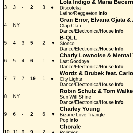
Lola Indigo & Maria Becerr
3
3
-
2
3
●
Discoteka
Latino/Reggaeton
Info
Gran Error, Elvana Gjata &
4
NY
Clap Clap
Dance/Electronica/House
Info
B-QLL
5
4
3
5
2
▼
Slonce
Dance/Electronica/House
Info
Charly Lownoise & Mental
6
5
4
6
1
▼
Last Goodbye
Dance/Electronica/House
Info
Wordz & Brubek feat. Carl
7
7
7
19
1
●
City Lights
Dance/Electronica/House
Info
Robin Schulz & Tom Walke
8
NY
Sun Will Shine
Dance/Electronica/House
Info
Charley Young
9
6
-
2
6
▼
Bizarre Love Triangle
Pop
Info
Chorale
10
11
9
9
2
▲
Pelimies