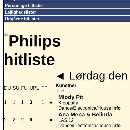
Personlige hitlister
Lejlighedslister
Udgåede hitlister
◄
Lørdag den 
Kunstner
DU
SU
FU
UPL
TP
Titel
Mlody Pit
1
1
1
3
1
●
Kleopatra
Dance/Electronica/House
Info
Ana Mena & Belinda
2
2
2
6
1
●
LAS 12
Dance/Electronica/House
Info