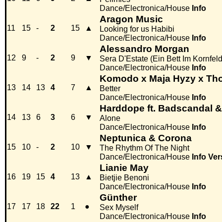
Dance/Electronica/House
Info
Aragon Music
11
15
-
2
15
▲
Looking for us Habibi
Dance/Electronica/House
Info
Alessandro Morgan
12
9
-
2
9
▼
Sera D'Estate (Ein Bett Im Kornfel
Dance/Electronica/House
Info
Komodo x Maja Hyzy x Th
13
14
13
4
7
▲
Better
Dance/Electronica/House
Info
Harddope ft. Badscandal 
14
13
6
3
6
▼
Alone
Dance/Electronica/House
Info
Neptunica & Corona
15
10
-
2
10
▼
The Rhythm Of The Night
Dance/Electronica/House
Info
Ver
Lianie May
16
19
15
4
13
▲
Bietjie Benoni
Dance/Electronica/House
Info
Günther
17
17
18
22
1
●
Sex Myself
Dance/Electronica/House
Info