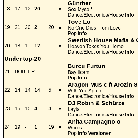
Günther
18
17
12
20
1
▼
Sex Myself
Dance/Electronica/House
Info
Tove Lo
19
21
20
2
20
▲
No One Dies From Love
Pop
Info
Swedish House Mafia & 
20
18
11
12
1
▼
Heaven Takes You Home
Dance/Electronica/House
Info
Under top-20
Burcu Furtun
21
BOBLER
Bayilicam
Pop
Info
Aragon Music ft Arozin 
22
14
14
14
5
▼
With You Again
Dance/Electronica/House
Info
DJ Robin & Schürze
23
15
10
4
4
▼
Layla
Dance/Electronica/House
Info
Anita Campagnolo
24
19
-
1
19
▼
Words
Pop
Info
Versioner