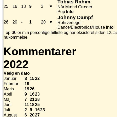
Tobias Rahim
25
16
13
9
3
▼
Når Mænd Græder
Pop
Info
Johnny Dampf
26
20
-
1
20
▼
Rohrverleger
Dance/Electronica/House
Info
Top-30 er min personlige hitliste og har eksisteret siden 12. au
hukommelse.
Kommentarer
2022
Vælg en dato
Januar
8
15
22
Februar
19
Marts
19
26
April
9
16
23
Maj
7
21
28
Juni
11
18
25
Juli
2
9
16
23
August
6
20
27