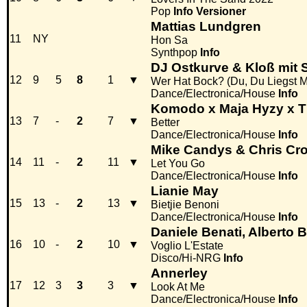
Pop
Info
Versioner
Mattias Lundgren
11
NY
Hon Sa
Synthpop
Info
DJ Ostkurve & Kloß mit 
12
9
5
8
1
▼
Wer Hat Bock? (Du, Du Liegst 
Dance/Electronica/House
Info
Komodo x Maja Hyzy x 
13
7
-
2
7
▼
Better
Dance/Electronica/House
Info
Mike Candys & Chris Cr
14
11
-
2
11
▼
Let You Go
Dance/Electronica/House
Info
Lianie May
15
13
-
2
13
▼
Bietjie Benoni
Dance/Electronica/House
Info
Daniele Benati, Alberto B
16
10
-
2
10
▼
Voglio L'Estate
Disco/Hi-NRG
Info
Annerley
17
12
3
3
3
▼
Look At Me
Dance/Electronica/House
Info