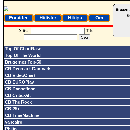
Brugern
K
Forsiden
Hitlister
Hittips
Om
Artist:
Titel:
Top Of ChartBase
Top Of The World
Brugernes Top-50
CB Denmark-Danmark
CB VideoChart
CB EUROPlay
CB Dancefloor
CB Critic-Alt
CB The Rock
CB 25+
CB TimeMachine
vancairo
Philip