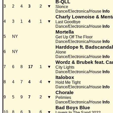
B-QLL
3
2
4
3
2
▼
Slonce
Dance/Electronica/House
Info
Charly Lownoise & Ment
4
3
1
4
1
▼
Last Goodbye
Dance/Electronica/House
Info
Mortella
5
NY
Get Up Off The Floor
Dance/Electronica/House
Info
Harddope ft. Badscanda
6
NY
Alone
Dance/Electronica/House
Info
Wordz & Brubek feat. Ca
7
6
8
17
1
▼
City Lights
Dance/Electronica/House
Info
Italobox
8
4
7
4
4
▼
Hold Me Tight
Dance/Electronica/House
Info
Chorale
9
5
9
7
2
▼
Pelimies
Dance/Electronica/House
Info
Bad Boys Blue
10
8
6
3
6
▼
Lovers In The Sand 2022