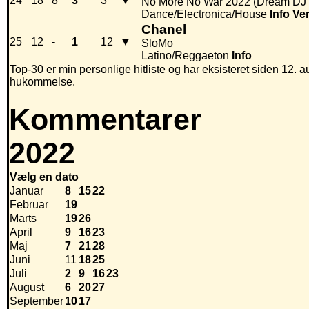
24
18
8
3
3
▼
No More No War 2022 (Dream DJ
Dance/Electronica/House
Info
Ve
Chanel
25
12
-
1
12
▼
SloMo
Latino/Reggaeton
Info
Top-30 er min personlige hitliste og har eksisteret siden 12. au
hukommelse.
Kommentarer
2022
Vælg en dato
Januar
8
15
22
Februar
19
Marts
19
26
April
9
16
23
Maj
7
21
28
Juni
11
18
25
Juli
2
9
16
23
August
6
20
27
September
10
17