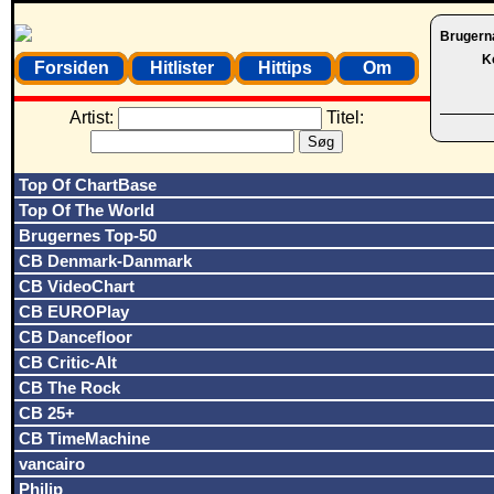
Brugern
K
Forsiden
Hitlister
Hittips
Om
Artist:
Titel:
Top Of ChartBase
Top Of The World
Brugernes Top-50
CB Denmark-Danmark
CB VideoChart
CB EUROPlay
CB Dancefloor
CB Critic-Alt
CB The Rock
CB 25+
CB TimeMachine
vancairo
Philip