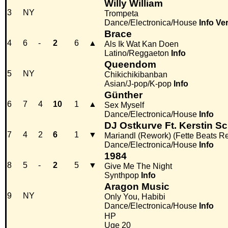
Willy William
3
NY
Trompeta
Dance/Electronica/House
Info
Ve
Brace
4
6
-
2
6
▲
Als Ik Wat Kan Doen
Latino/Reggaeton
Info
Queendom
5
NY
Chikichikibanban
Asian/J-pop/K-pop
Info
Günther
6
7
4
10
1
▲
Sex Myself
Dance/Electronica/House
Info
DJ Ostkurve Ft. Kerstin S
7
4
2
6
1
▼
Mariandl (Rework) (Fette Beats R
Dance/Electronica/House
Info
1984
8
5
-
2
5
▼
Give Me The Night
Synthpop
Info
Aragon Music
9
NY
Only You, Habibi
Dance/Electronica/House
Info
HP
Uge 20