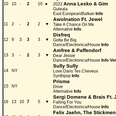
Anna Lesko & Gim
10
10
-
2
10
●
2022
Guleala
East European/Balkan
Info
Awolnation Ft. Jewel
11
2
-
2
2
▼
Take A Chance On Me
Alternative
Info
Disfreq
12
9
3
3
3
▼
Gotta Be Big
Dance/Electronica/House
Info
Amfree & Paffendorf
13
3
-
2
3
▼
Dear Jessie
Dance/Electronica/House
Info
Ve
Sully Sully
14
NY
Love Dans Tes Cheveux
Synthpop
Info
Prisma
15
NY
Drive
Alternative
Info
Sergi Domene & Brais Ft. 
16
13
10
7
5
▼
Falling For You
Dance/Electronica/House
Info
Felix Jaehn, The Stickmen 