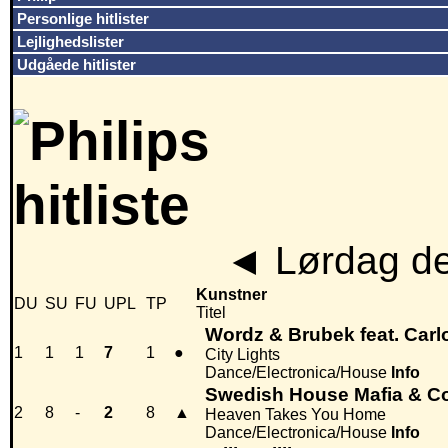
Personlige hitlister
Lejlighedslister
Udgåede hitlister
◄
Lørdag de
Kunstner
DU
SU
FU
UPL
TP
Titel
Wordz & Brubek feat. Car
1
1
1
7
1
●
City Lights
Dance/Electronica/House
Info
Swedish House Mafia & C
2
8
-
2
8
▲
Heaven Takes You Home
Dance/Electronica/House
Info