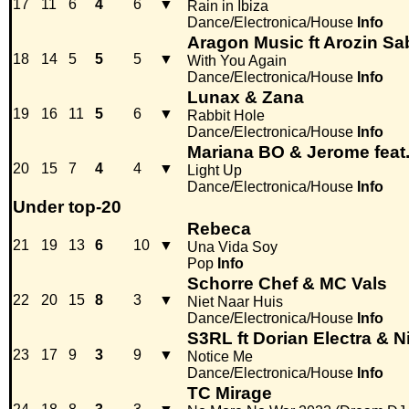
17
11
6
4
6
▼
Rain in Ibiza
Dance/Electronica/House
Info
Aragon Music ft Arozin S
18
14
5
5
5
▼
With You Again
Dance/Electronica/House
Info
Lunax & Zana
19
16
11
5
6
▼
Rabbit Hole
Dance/Electronica/House
Info
Mariana BO & Jerome feat
20
15
7
4
4
▼
Light Up
Dance/Electronica/House
Info
Under top-20
Rebeca
21
19
13
6
10
▼
Una Vida Soy
Pop
Info
Schorre Chef & MC Vals
22
20
15
8
3
▼
Niet Naar Huis
Dance/Electronica/House
Info
S3RL ft Dorian Electra & Ni
23
17
9
3
9
▼
Notice Me
Dance/Electronica/House
Info
TC Mirage